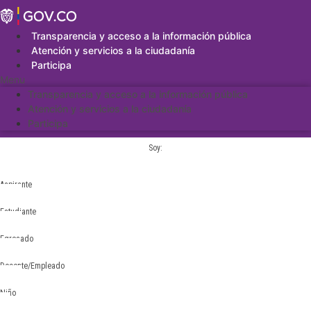
Saltar
al
contenido
Transparencia y acceso a la información pública
Atención y servicios a la ciudadanía
Participa
Menu
Transparencia y acceso a la información pública
Atención y servicios a la ciudadanía
Participa
Soy:
Aspirante
Estudiante
Egresado
Docente/Empleado
Niño