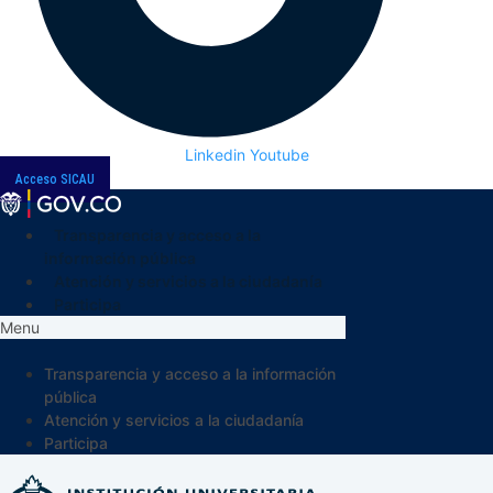
Linkedin
Youtube
Acceso SICAU
Transparencia y acceso a la
información pública
Atención y servicios a la ciudadanía
Participa
Menu
Transparencia y acceso a la información
pública
Atención y servicios a la ciudadanía
Participa