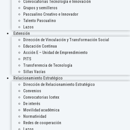
Convocatorias Tecnología e Innovación
Grupos y semilleros
Pascualino Creativo e Innovador
Talento Pascualino
Lazos
Extensión
Dirección de Vinculación y Transformación Social
Educación Continua
Acción E – Unidad de Emprendimiento
PITS
Transferencia de Tecnología
Sillas Vacías
Relacionamiento Estratégico
Dirección de Relacionamiento Estratégico
Convenios
Convocatorias Icetex
De interés
Movilidad académica
Normatividad
Redes de cooperación
Lazos