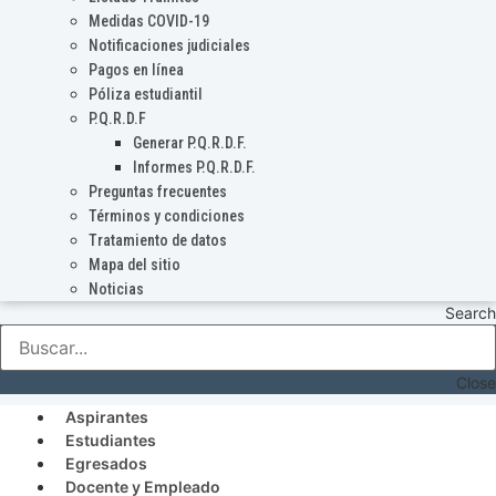
Medidas COVID-19
Notificaciones judiciales
Pagos en línea
Póliza estudiantil
P.Q.R.D.F
Generar P.Q.R.D.F.
Informes P.Q.R.D.F.
Preguntas frecuentes
Términos y condiciones
Tratamiento de datos
Mapa del sitio
Noticias
Search
Close
Aspirantes
Estudiantes
Egresados
Docente y Empleado