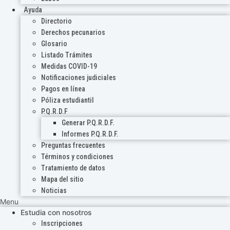
Ayuda
Directorio
Derechos pecunarios
Glosario
Listado Trámites
Medidas COVID-19
Notificaciones judiciales
Pagos en línea
Póliza estudiantil
P.Q.R.D.F
Generar P.Q.R.D.F.
Informes P.Q.R.D.F.
Preguntas frecuentes
Términos y condiciones
Tratamiento de datos
Mapa del sitio
Noticias
Menu
Estudia con nosotros
Inscripciones