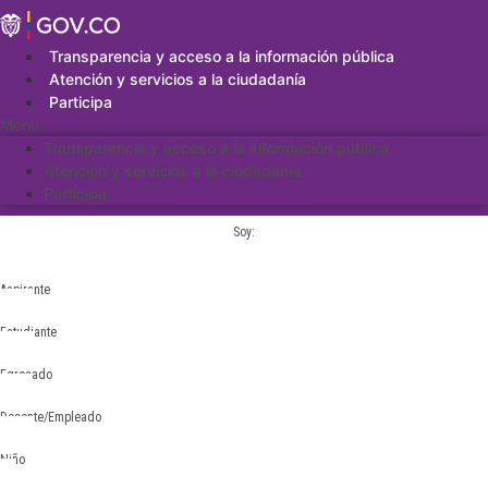
Saltar
al
contenido
Transparencia y acceso a la información pública
Atención y servicios a la ciudadanía
Participa
Menu
Transparencia y acceso a la información pública
Atención y servicios a la ciudadanía
Participa
Soy:
Aspirante
Estudiante
Egresado
Docente/Empleado
Niño