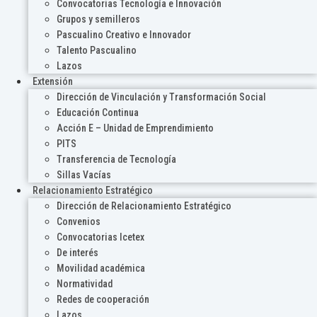
Convocatorias Tecnología e Innovación
Grupos y semilleros
Pascualino Creativo e Innovador
Talento Pascualino
Lazos
Extensión
Dirección de Vinculación y Transformación Social
Educación Continua
Acción E – Unidad de Emprendimiento
PITS
Transferencia de Tecnología
Sillas Vacías
Relacionamiento Estratégico
Dirección de Relacionamiento Estratégico
Convenios
Convocatorias Icetex
De interés
Movilidad académica
Normatividad
Redes de cooperación
Lazos