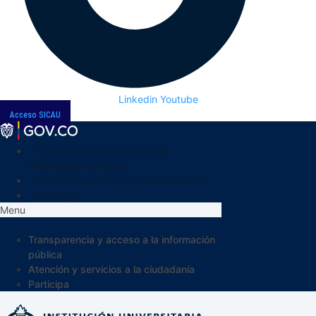
Linkedin
Youtube
Acceso SICAU
Transparencia y acceso a la
información pública
Atención y servicios a la ciudadanía
Participa
Menu
Transparencia y acceso a la información
pública
Atención y servicios a la ciudadanía
Participa