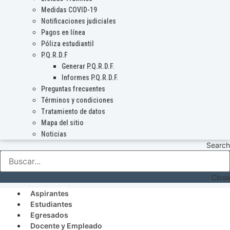
Medidas COVID-19
Notificaciones judiciales
Pagos en línea
Póliza estudiantil
P.Q.R.D.F
Generar P.Q.R.D.F.
Informes P.Q.R.D.F.
Preguntas frecuentes
Términos y condiciones
Tratamiento de datos
Mapa del sitio
Noticias
Search
Close
Aspirantes
Estudiantes
Egresados
Docente y Empleado