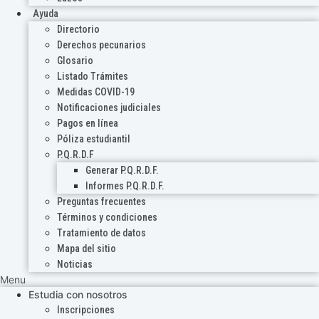
Ayuda
Directorio
Derechos pecunarios
Glosario
Listado Trámites
Medidas COVID-19
Notificaciones judiciales
Pagos en línea
Póliza estudiantil
P.Q.R.D.F
Generar P.Q.R.D.F.
Informes P.Q.R.D.F.
Preguntas frecuentes
Términos y condiciones
Tratamiento de datos
Mapa del sitio
Noticias
Menu
Estudia con nosotros
Inscripciones