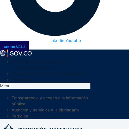
Linkedin
Youtube
Acceso SICAU
Transparencia y acceso a la
información pública
Atención y servicios a la ciudadanía
Participa
Menu
Transparencia y acceso a la información
pública
Atención y servicios a la ciudadanía
Participa