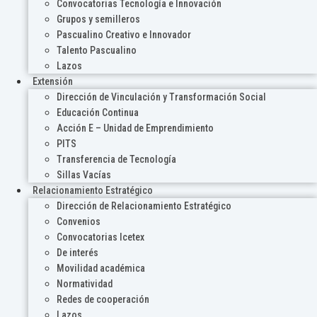
Convocatorias Tecnología e Innovación
Grupos y semilleros
Pascualino Creativo e Innovador
Talento Pascualino
Lazos
Extensión
Dirección de Vinculación y Transformación Social
Educación Continua
Acción E – Unidad de Emprendimiento
PITS
Transferencia de Tecnología
Sillas Vacías
Relacionamiento Estratégico
Dirección de Relacionamiento Estratégico
Convenios
Convocatorias Icetex
De interés
Movilidad académica
Normatividad
Redes de cooperación
Lazos