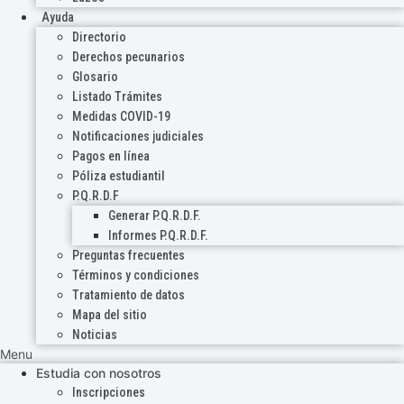
Ayuda
Directorio
Derechos pecunarios
Glosario
Listado Trámites
Medidas COVID-19
Notificaciones judiciales
Pagos en línea
Póliza estudiantil
P.Q.R.D.F
Generar P.Q.R.D.F.
Informes P.Q.R.D.F.
Preguntas frecuentes
Términos y condiciones
Tratamiento de datos
Mapa del sitio
Noticias
Menu
Estudia con nosotros
Inscripciones