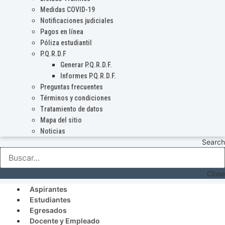
Medidas COVID-19
Notificaciones judiciales
Pagos en línea
Póliza estudiantil
P.Q.R.D.F
Generar P.Q.R.D.F.
Informes P.Q.R.D.F.
Preguntas frecuentes
Términos y condiciones
Tratamiento de datos
Mapa del sitio
Noticias
Search
Close
Aspirantes
Estudiantes
Egresados
Docente y Empleado