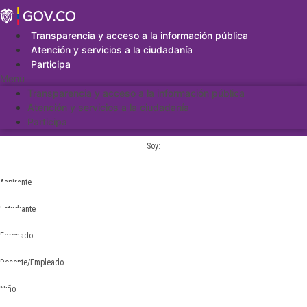
Saltar
al
contenido
Transparencia y acceso a la información pública
Atención y servicios a la ciudadanía
Participa
Menu
Transparencia y acceso a la información pública
Atención y servicios a la ciudadanía
Participa
Soy:
Aspirante
Estudiante
Egresado
Docente/Empleado
Niño