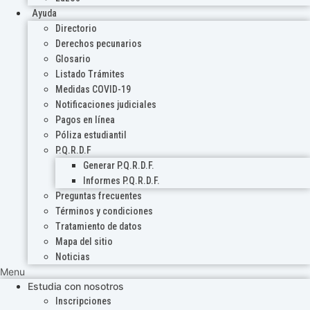
Ayuda
Directorio
Derechos pecunarios
Glosario
Listado Trámites
Medidas COVID-19
Notificaciones judiciales
Pagos en línea
Póliza estudiantil
P.Q.R.D.F
Generar P.Q.R.D.F.
Informes P.Q.R.D.F.
Preguntas frecuentes
Términos y condiciones
Tratamiento de datos
Mapa del sitio
Noticias
Menu
Estudia con nosotros
Inscripciones