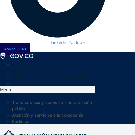
Linkedin
Youtube
Acceso SICAU
Transparencia y acceso a la
información pública
Atención y servicios a la ciudadanía
Participa
Menu
Transparencia y acceso a la información
pública
Atención y servicios a la ciudadanía
Participa