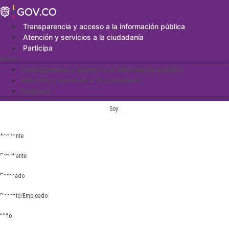
Saltar
al
contenido
Transparencia y acceso a la información pública
Atención y servicios a la ciudadanía
Participa
Menu
Transparencia y acceso a la información pública
Atención y servicios a la ciudadanía
Participa
Soy:
Aspirante
Estudiante
Egresado
Docente/Empleado
Niño