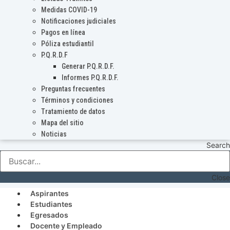
Medidas COVID-19
Notificaciones judiciales
Pagos en línea
Póliza estudiantil
P.Q.R.D.F
Generar P.Q.R.D.F.
Informes P.Q.R.D.F.
Preguntas frecuentes
Términos y condiciones
Tratamiento de datos
Mapa del sitio
Noticias
Search
Close
Aspirantes
Estudiantes
Egresados
Docente y Empleado