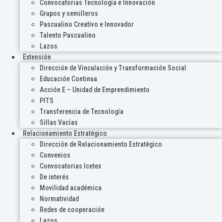
Convocatorias Tecnología e Innovación
Grupos y semilleros
Pascualino Creativo e Innovador
Talento Pascualino
Lazos
Extensión
Dirección de Vinculación y Transformación Social
Educación Continua
Acción E – Unidad de Emprendimiento
PITS
Transferencia de Tecnología
Sillas Vacías
Relacionamiento Estratégico
Dirección de Relacionamiento Estratégico
Convenios
Convocatorias Icetex
De interés
Movilidad académica
Normatividad
Redes de cooperación
Lazos