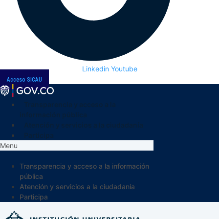
Linkedin
Youtube
Acceso SICAU
Transparencia y acceso a la
información pública
Atención y servicios a la ciudadanía
Participa
Menu
Transparencia y acceso a la información
pública
Atención y servicios a la ciudadanía
Participa