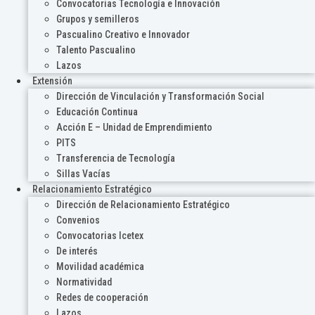
Convocatorias Tecnología e Innovación
Grupos y semilleros
Pascualino Creativo e Innovador
Talento Pascualino
Lazos
Extensión
Dirección de Vinculación y Transformación Social
Educación Continua
Acción E – Unidad de Emprendimiento
PITS
Transferencia de Tecnología
Sillas Vacías
Relacionamiento Estratégico
Dirección de Relacionamiento Estratégico
Convenios
Convocatorias Icetex
De interés
Movilidad académica
Normatividad
Redes de cooperación
Lazos