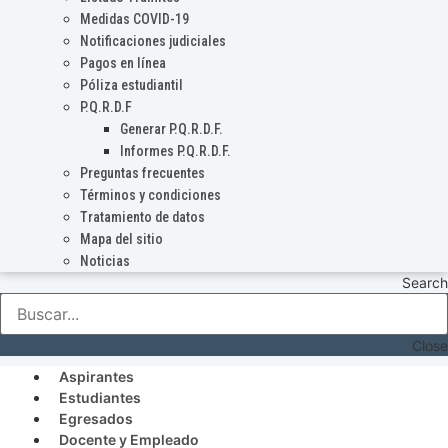
Medidas COVID-19
Notificaciones judiciales
Pagos en línea
Póliza estudiantil
P.Q.R.D.F
Generar P.Q.R.D.F.
Informes P.Q.R.D.F.
Preguntas frecuentes
Términos y condiciones
Tratamiento de datos
Mapa del sitio
Noticias
Search
Close
Aspirantes
Estudiantes
Egresados
Docente y Empleado