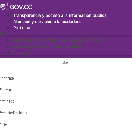
Saltar
al
contenido
Transparencia y acceso a la información pública
Atención y servicios a la ciudadanía
Participa
Menu
Transparencia y acceso a la información pública
Atención y servicios a la ciudadanía
Participa
Soy:
Aspirante
Estudiante
Egresado
Docente/Empleado
Niño