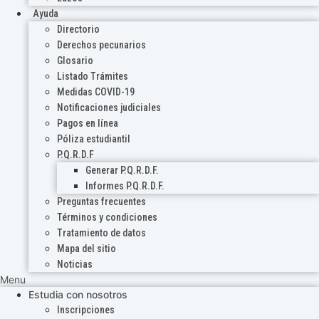
Ayuda
Directorio
Derechos pecunarios
Glosario
Listado Trámites
Medidas COVID-19
Notificaciones judiciales
Pagos en línea
Póliza estudiantil
P.Q.R.D.F
Generar P.Q.R.D.F.
Informes P.Q.R.D.F.
Preguntas frecuentes
Términos y condiciones
Tratamiento de datos
Mapa del sitio
Noticias
Menu
Estudia con nosotros
Inscripciones