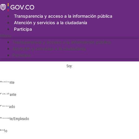
Saltar
al
contenido
Transparencia y acceso a la información pública
Atención y servicios a la ciudadanía
Participa
Menu
Transparencia y acceso a la información pública
Atención y servicios a la ciudadanía
Participa
Soy:
Aspirante
Estudiante
Egresado
Docente/Empleado
Niño