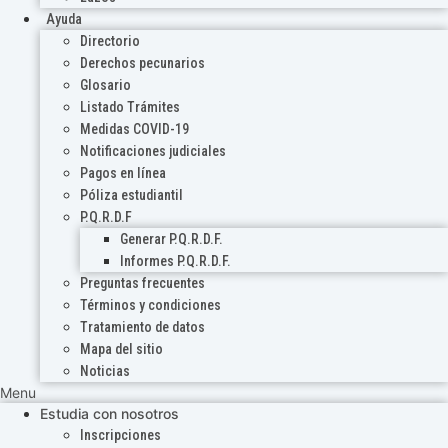
Ayuda
Directorio
Derechos pecunarios
Glosario
Listado Trámites
Medidas COVID-19
Notificaciones judiciales
Pagos en línea
Póliza estudiantil
P.Q.R.D.F
Generar P.Q.R.D.F.
Informes P.Q.R.D.F.
Preguntas frecuentes
Términos y condiciones
Tratamiento de datos
Mapa del sitio
Noticias
Menu
Estudia con nosotros
Inscripciones