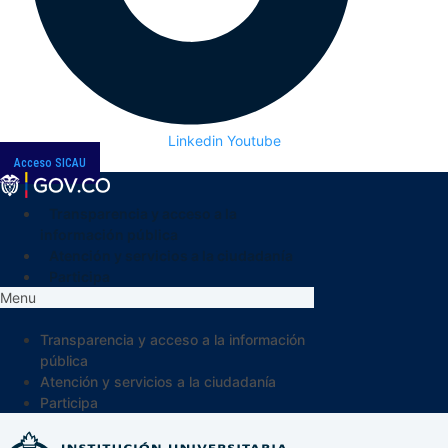
Linkedin
Youtube
Acceso SICAU
Transparencia y acceso a la
información pública
Atención y servicios a la ciudadanía
Participa
Menu
Transparencia y acceso a la información
pública
Atención y servicios a la ciudadanía
Participa