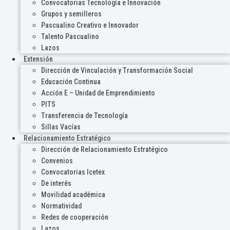
Convocatorias Tecnología e Innovación
Grupos y semilleros
Pascualino Creativo e Innovador
Talento Pascualino
Lazos
Extensión
Dirección de Vinculación y Transformación Social
Educación Continua
Acción E – Unidad de Emprendimiento
PITS
Transferencia de Tecnología
Sillas Vacías
Relacionamiento Estratégico
Dirección de Relacionamiento Estratégico
Convenios
Convocatorias Icetex
De interés
Movilidad académica
Normatividad
Redes de cooperación
Lazos