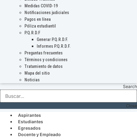
Medidas COVID-19
Notificaciones judiciales
Pagos en línea
Póliza estudiantil
P.Q.R.D.F
Generar P.Q.R.D.F.
Informes P.Q.R.D.F.
Preguntas frecuentes
Términos y condiciones
Tratamiento de datos
Mapa del sitio
Noticias
Search
Close
Aspirantes
Estudiantes
Egresados
Docente y Empleado