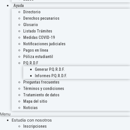
Ayuda
Directorio
Derechos pecunarios
Glosario
Listado Trámites
Medidas COVID-19
Notificaciones judiciales
Pagos en línea
Póliza estudiantil
P.Q.R.D.F
Generar P.Q.R.D.F.
Informes P.Q.R.D.F.
Preguntas frecuentes
Términos y condiciones
Tratamiento de datos
Mapa del sitio
Noticias
Menu
Estudia con nosotros
Inscripciones