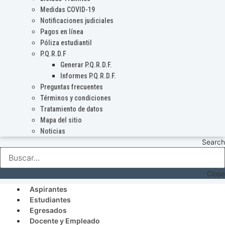
Medidas COVID-19
Notificaciones judiciales
Pagos en línea
Póliza estudiantil
P.Q.R.D.F
Generar P.Q.R.D.F.
Informes P.Q.R.D.F.
Preguntas frecuentes
Términos y condiciones
Tratamiento de datos
Mapa del sitio
Noticias
Search
Close
Aspirantes
Estudiantes
Egresados
Docente y Empleado