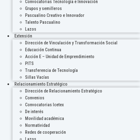
Convocatorias Tecnología e Innovación
Grupos y semilleros
Pascualino Creativo e Innovador
Talento Pascualino
Lazos
Extensión
Dirección de Vinculación y Transformación Social
Educación Continua
Acción E – Unidad de Emprendimiento
PITS
Transferencia de Tecnología
Sillas Vacías
Relacionamiento Estratégico
Dirección de Relacionamiento Estratégico
Convenios
Convocatorias Icetex
De interés
Movilidad académica
Normatividad
Redes de cooperación
Lazos