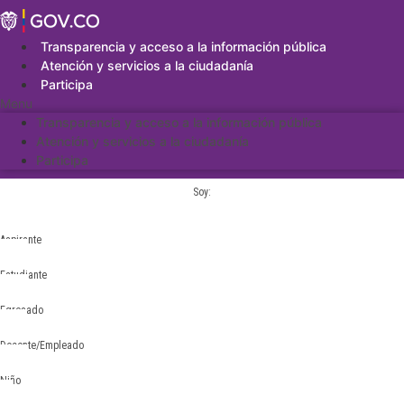
Saltar
al
contenido
Transparencia y acceso a la información pública
Atención y servicios a la ciudadanía
Participa
Menu
Transparencia y acceso a la información pública
Atención y servicios a la ciudadanía
Participa
Soy:
Aspirante
Estudiante
Egresado
Docente/Empleado
Niño