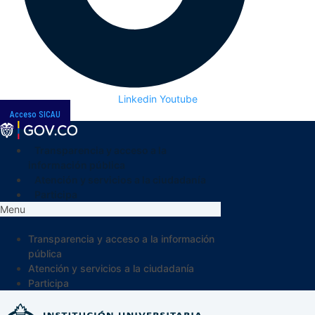
Linkedin
Youtube
Acceso SICAU
Transparencia y acceso a la
información pública
Atención y servicios a la ciudadanía
Participa
Menu
Transparencia y acceso a la información
pública
Atención y servicios a la ciudadanía
Participa