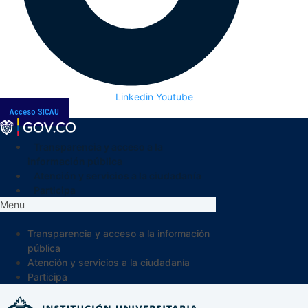
Linkedin
Youtube
Acceso SICAU
Transparencia y acceso a la
información pública
Atención y servicios a la ciudadanía
Participa
Menu
Transparencia y acceso a la información
pública
Atención y servicios a la ciudadanía
Participa