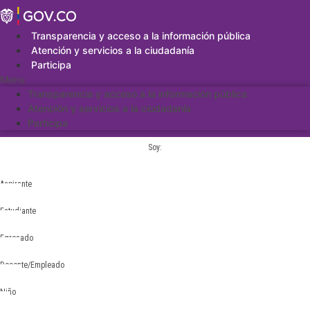
Saltar
al
contenido
Transparencia y acceso a la información pública
Atención y servicios a la ciudadanía
Participa
Menu
Transparencia y acceso a la información pública
Atención y servicios a la ciudadanía
Participa
Soy:
Aspirante
Estudiante
Egresado
Docente/Empleado
Niño