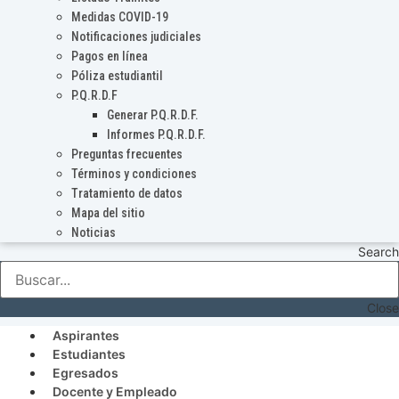
Medidas COVID-19
Notificaciones judiciales
Pagos en línea
Póliza estudiantil
P.Q.R.D.F
Generar P.Q.R.D.F.
Informes P.Q.R.D.F.
Preguntas frecuentes
Términos y condiciones
Tratamiento de datos
Mapa del sitio
Noticias
Search
Close
Aspirantes
Estudiantes
Egresados
Docente y Empleado