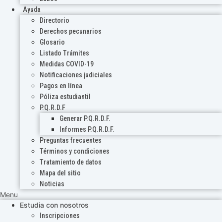
Ayuda
Directorio
Derechos pecunarios
Glosario
Listado Trámites
Medidas COVID-19
Notificaciones judiciales
Pagos en línea
Póliza estudiantil
P.Q.R.D.F
Generar P.Q.R.D.F.
Informes P.Q.R.D.F.
Preguntas frecuentes
Términos y condiciones
Tratamiento de datos
Mapa del sitio
Noticias
Menu
Estudia con nosotros
Inscripciones