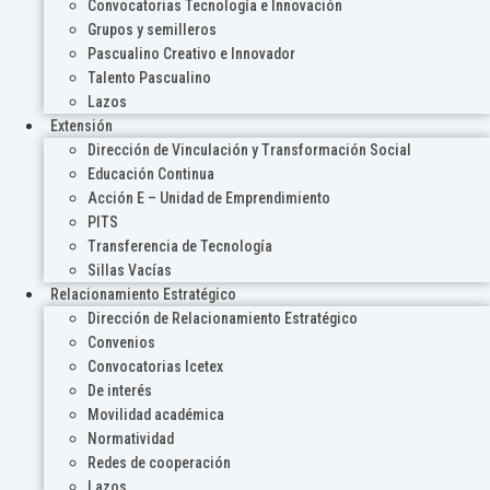
Convocatorias Tecnología e Innovación
Grupos y semilleros
Pascualino Creativo e Innovador
Talento Pascualino
Lazos
Extensión
Dirección de Vinculación y Transformación Social
Educación Continua
Acción E – Unidad de Emprendimiento
PITS
Transferencia de Tecnología
Sillas Vacías
Relacionamiento Estratégico
Dirección de Relacionamiento Estratégico
Convenios
Convocatorias Icetex
De interés
Movilidad académica
Normatividad
Redes de cooperación
Lazos