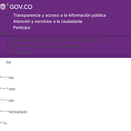
Saltar
al
contenido
Transparencia y acceso a la información pública
Atención y servicios a la ciudadanía
Participa
Menu
Transparencia y acceso a la información pública
Atención y servicios a la ciudadanía
Participa
Soy:
Aspirante
Estudiante
Egresado
Docente/Empleado
Niño