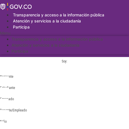
Saltar
al
contenido
Transparencia y acceso a la información pública
Atención y servicios a la ciudadanía
Participa
Menu
Transparencia y acceso a la información pública
Atención y servicios a la ciudadanía
Participa
Soy:
Aspirante
Estudiante
Egresado
Docente/Empleado
Niño