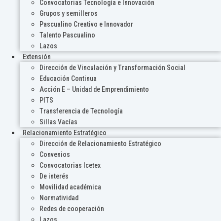
Convocatorias Tecnología e Innovación
Grupos y semilleros
Pascualino Creativo e Innovador
Talento Pascualino
Lazos
Extensión
Dirección de Vinculación y Transformación Social
Educación Continua
Acción E – Unidad de Emprendimiento
PITS
Transferencia de Tecnología
Sillas Vacías
Relacionamiento Estratégico
Dirección de Relacionamiento Estratégico
Convenios
Convocatorias Icetex
De interés
Movilidad académica
Normatividad
Redes de cooperación
Lazos