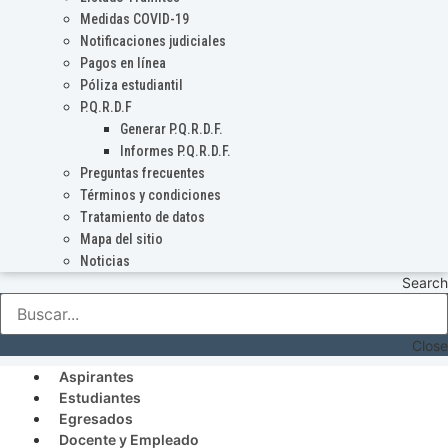
Medidas COVID-19
Notificaciones judiciales
Pagos en línea
Póliza estudiantil
P.Q.R.D.F
Generar P.Q.R.D.F.
Informes P.Q.R.D.F.
Preguntas frecuentes
Términos y condiciones
Tratamiento de datos
Mapa del sitio
Noticias
Search
Close
Aspirantes
Estudiantes
Egresados
Docente y Empleado