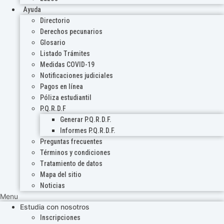
Ayuda
Directorio
Derechos pecunarios
Glosario
Listado Trámites
Medidas COVID-19
Notificaciones judiciales
Pagos en línea
Póliza estudiantil
P.Q.R.D.F
Generar P.Q.R.D.F.
Informes P.Q.R.D.F.
Preguntas frecuentes
Términos y condiciones
Tratamiento de datos
Mapa del sitio
Noticias
Menu
Estudia con nosotros
Inscripciones