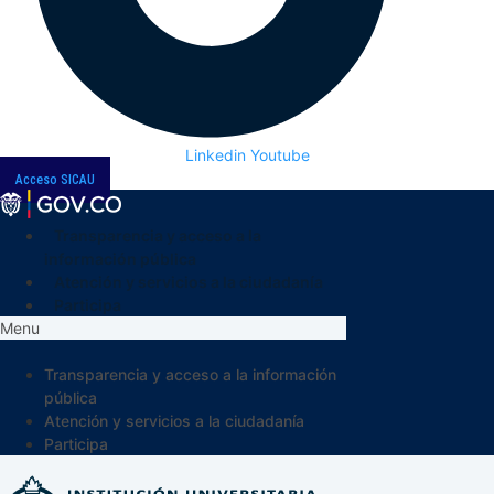
Linkedin
Youtube
Acceso SICAU
Transparencia y acceso a la
información pública
Atención y servicios a la ciudadanía
Participa
Menu
Transparencia y acceso a la información
pública
Atención y servicios a la ciudadanía
Participa