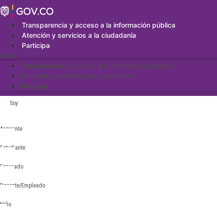
Saltar
al
contenido
Transparencia y acceso a la información pública
Atención y servicios a la ciudadanía
Participa
Menu
Transparencia y acceso a la información pública
Atención y servicios a la ciudadanía
Participa
Soy:
Aspirante
Estudiante
Egresado
Docente/Empleado
Niño