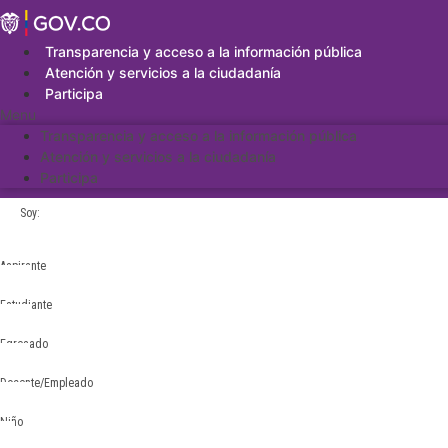
Saltar
al
contenido
Transparencia y acceso a la información pública
Atención y servicios a la ciudadanía
Participa
Menu
Transparencia y acceso a la información pública
Atención y servicios a la ciudadanía
Participa
Soy:
Aspirante
Estudiante
Egresado
Docente/Empleado
Niño