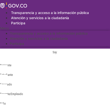
Saltar
al
contenido
Transparencia y acceso a la información pública
Atención y servicios a la ciudadanía
Participa
Menu
Transparencia y acceso a la información pública
Atención y servicios a la ciudadanía
Participa
Soy:
Aspirante
Estudiante
Egresado
Docente/Empleado
Niño