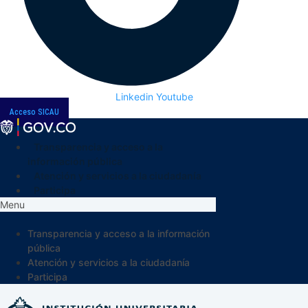
Linkedin
Youtube
Acceso SICAU
Transparencia y acceso a la
información pública
Atención y servicios a la ciudadanía
Participa
Menu
Transparencia y acceso a la información
pública
Atención y servicios a la ciudadanía
Participa