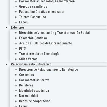
Convocatorias Tecnología e Innovación
Grupos y semilleros
Pascualino Creativo e Innovador
Talento Pascualino
Lazos
Extensión
Dirección de Vinculación y Transformación Social
Educación Continua
Acción E – Unidad de Emprendimiento
PITS
Transferencia de Tecnología
Sillas Vacías
Relacionamiento Estratégico
Dirección de Relacionamiento Estratégico
Convenios
Convocatorias Icetex
De interés
Movilidad académica
Normatividad
Redes de cooperación
Lazos