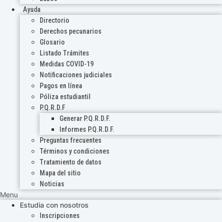
Ayuda
Directorio
Derechos pecunarios
Glosario
Listado Trámites
Medidas COVID-19
Notificaciones judiciales
Pagos en línea
Póliza estudiantil
P.Q.R.D.F
Generar P.Q.R.D.F.
Informes P.Q.R.D.F.
Preguntas frecuentes
Términos y condiciones
Tratamiento de datos
Mapa del sitio
Noticias
Menu
Estudia con nosotros
Inscripciones