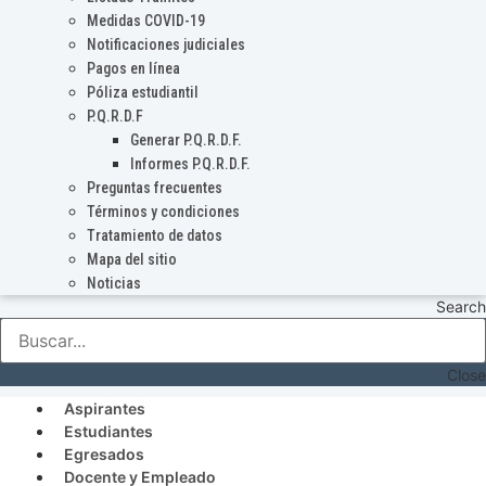
Medidas COVID-19
Notificaciones judiciales
Pagos en línea
Póliza estudiantil
P.Q.R.D.F
Generar P.Q.R.D.F.
Informes P.Q.R.D.F.
Preguntas frecuentes
Términos y condiciones
Tratamiento de datos
Mapa del sitio
Noticias
Search
Close
Aspirantes
Estudiantes
Egresados
Docente y Empleado