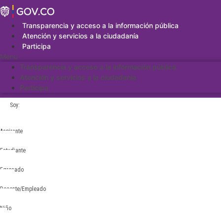
Saltar
al
contenido
Transparencia y acceso a la información pública
Atención y servicios a la ciudadanía
Participa
Menu
Transparencia y acceso a la información pública
Atención y servicios a la ciudadanía
Participa
Soy:
Aspirante
Estudiante
Egresado
Docente/Empleado
Niño