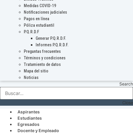
Medidas COVID-19
Notificaciones judiciales
Pagos en línea
Póliza estudiantil
P.Q.R.D.F
Generar P.Q.R.D.F.
Informes P.Q.R.D.F.
Preguntas frecuentes
Términos y condiciones
Tratamiento de datos
Mapa del sitio
Noticias
Search
Close
Aspirantes
Estudiantes
Egresados
Docente y Empleado