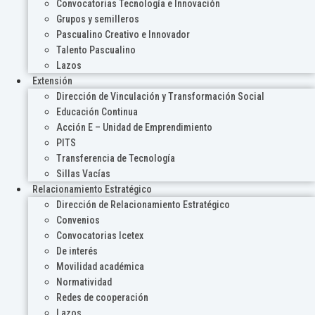
Convocatorias Tecnología e Innovación
Grupos y semilleros
Pascualino Creativo e Innovador
Talento Pascualino
Lazos
Extensión
Dirección de Vinculación y Transformación Social
Educación Continua
Acción E – Unidad de Emprendimiento
PITS
Transferencia de Tecnología
Sillas Vacías
Relacionamiento Estratégico
Dirección de Relacionamiento Estratégico
Convenios
Convocatorias Icetex
De interés
Movilidad académica
Normatividad
Redes de cooperación
Lazos