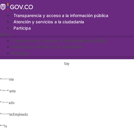
Saltar
al
contenido
Transparencia y acceso a la información pública
Atención y servicios a la ciudadanía
Participa
Menu
Transparencia y acceso a la información pública
Atención y servicios a la ciudadanía
Participa
Soy:
Aspirante
Estudiante
Egresado
Docente/Empleado
Niño