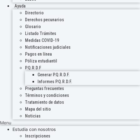
Ayuda
Directorio
Derechos pecunarios
Glosario
Listado Trámites
Medidas COVID-19
Notificaciones judiciales
Pagos en línea
Póliza estudiantil
P.Q.R.D.F
Generar P.Q.R.D.F.
Informes P.Q.R.D.F.
Preguntas frecuentes
Términos y condiciones
Tratamiento de datos
Mapa del sitio
Noticias
Menu
Estudia con nosotros
Inscripciones