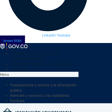
Linkedin
Youtube
Acceso SICAU
Transparencia y acceso a la
información pública
Atención y servicios a la ciudadanía
Participa
Menu
Transparencia y acceso a la información
pública
Atención y servicios a la ciudadanía
Participa