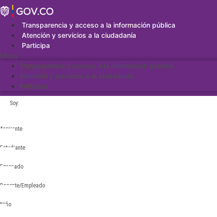
Saltar
al
contenido
Transparencia y acceso a la información pública
Atención y servicios a la ciudadanía
Participa
Menu
Transparencia y acceso a la información pública
Atención y servicios a la ciudadanía
Participa
Soy:
Aspirante
Estudiante
Egresado
Docente/Empleado
Niño