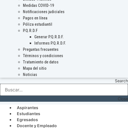
Medidas COVID-19
Notificaciones judiciales
Pagos en línea
Póliza estudiantil
P.Q.R.D.F
Generar P.Q.R.D.F.
Informes P.Q.R.D.F.
Preguntas frecuentes
Términos y condiciones
Tratamiento de datos
Mapa del sitio
Noticias
Search
Close
Aspirantes
Estudiantes
Egresados
Docente y Empleado