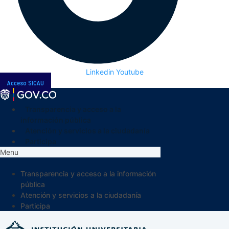
Linkedin
Youtube
Acceso SICAU
Transparencia y acceso a la
información pública
Atención y servicios a la ciudadanía
Participa
Menu
Transparencia y acceso a la información
pública
Atención y servicios a la ciudadanía
Participa