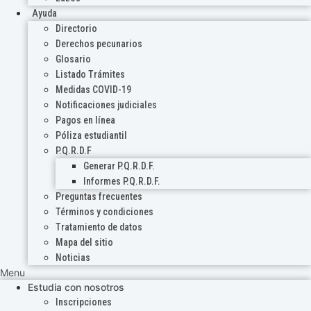
Ayuda
Directorio
Derechos pecunarios
Glosario
Listado Trámites
Medidas COVID-19
Notificaciones judiciales
Pagos en línea
Póliza estudiantil
P.Q.R.D.F
Generar P.Q.R.D.F.
Informes P.Q.R.D.F.
Preguntas frecuentes
Términos y condiciones
Tratamiento de datos
Mapa del sitio
Noticias
Menu
Estudia con nosotros
Inscripciones