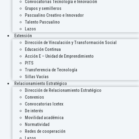
Convocatorias Tecnología e Innovación
Grupos y semilleros
Pascualino Creativo e Innovador
Talento Pascualino
Lazos
Extensión
Dirección de Vinculación y Transformación Social
Educación Continua
Acción E – Unidad de Emprendimiento
PITS
Transferencia de Tecnología
Sillas Vacías
Relacionamiento Estratégico
Dirección de Relacionamiento Estratégico
Convenios
Convocatorias Icetex
De interés
Movilidad académica
Normatividad
Redes de cooperación
Lazos