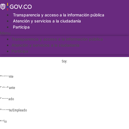
Saltar
al
contenido
Transparencia y acceso a la información pública
Atención y servicios a la ciudadanía
Participa
Menu
Transparencia y acceso a la información pública
Atención y servicios a la ciudadanía
Participa
Soy:
Aspirante
Estudiante
Egresado
Docente/Empleado
Niño