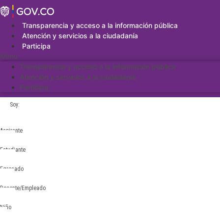
Saltar
al
contenido
Transparencia y acceso a la información pública
Atención y servicios a la ciudadanía
Participa
Menu
Transparencia y acceso a la información pública
Atención y servicios a la ciudadanía
Participa
Soy:
Aspirante
Estudiante
Egresado
Docente/Empleado
Niño