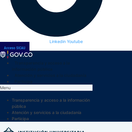
Linkedin
Youtube
Acceso SICAU
Transparencia y acceso a la
información pública
Atención y servicios a la ciudadanía
Participa
Menu
Transparencia y acceso a la información
pública
Atención y servicios a la ciudadanía
Participa