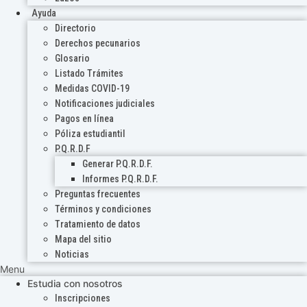
Ayuda
Directorio
Derechos pecunarios
Glosario
Listado Trámites
Medidas COVID-19
Notificaciones judiciales
Pagos en línea
Póliza estudiantil
P.Q.R.D.F
Generar P.Q.R.D.F.
Informes P.Q.R.D.F.
Preguntas frecuentes
Términos y condiciones
Tratamiento de datos
Mapa del sitio
Noticias
Menu
Estudia con nosotros
Inscripciones