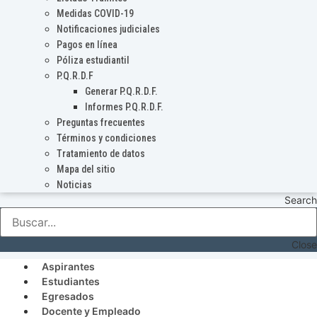
Medidas COVID-19
Notificaciones judiciales
Pagos en línea
Póliza estudiantil
P.Q.R.D.F
Generar P.Q.R.D.F.
Informes P.Q.R.D.F.
Preguntas frecuentes
Términos y condiciones
Tratamiento de datos
Mapa del sitio
Noticias
Search
Close
Aspirantes
Estudiantes
Egresados
Docente y Empleado