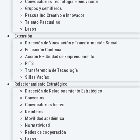
Convocatorias Tecnología e Innovación
Grupos y semilleros
Pascualino Creativo e Innovador
Talento Pascualino
Lazos
Extensión
Dirección de Vinculación y Transformación Social
Educación Continua
Acción E – Unidad de Emprendimiento
PITS
Transferencia de Tecnología
Sillas Vacías
Relacionamiento Estratégico
Dirección de Relacionamiento Estratégico
Convenios
Convocatorias Icetex
De interés
Movilidad académica
Normatividad
Redes de cooperación
Lazos