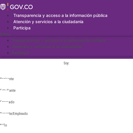
Saltar
al
contenido
Transparencia y acceso a la información pública
Atención y servicios a la ciudadanía
Participa
Menu
Transparencia y acceso a la información pública
Atención y servicios a la ciudadanía
Participa
Soy:
Aspirante
Estudiante
Egresado
Docente/Empleado
Niño