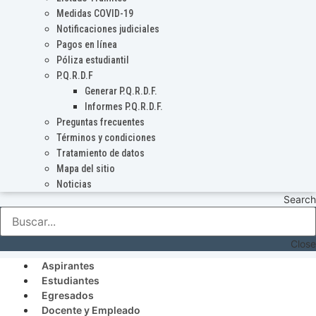
Medidas COVID-19
Notificaciones judiciales
Pagos en línea
Póliza estudiantil
P.Q.R.D.F
Generar P.Q.R.D.F.
Informes P.Q.R.D.F.
Preguntas frecuentes
Términos y condiciones
Tratamiento de datos
Mapa del sitio
Noticias
Search
Close
Aspirantes
Estudiantes
Egresados
Docente y Empleado