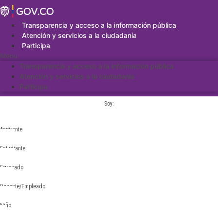
Saltar
al
contenido
Transparencia y acceso a la información pública
Atención y servicios a la ciudadanía
Participa
Menu
Transparencia y acceso a la información pública
Atención y servicios a la ciudadanía
Participa
Soy:
Aspirante
Estudiante
Egresado
Docente/Empleado
Niño