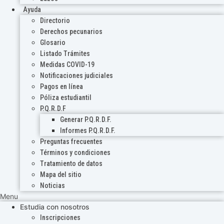
Ayuda
Directorio
Derechos pecunarios
Glosario
Listado Trámites
Medidas COVID-19
Notificaciones judiciales
Pagos en línea
Póliza estudiantil
P.Q.R.D.F
Generar P.Q.R.D.F.
Informes P.Q.R.D.F.
Preguntas frecuentes
Términos y condiciones
Tratamiento de datos
Mapa del sitio
Noticias
Menu
Estudia con nosotros
Inscripciones