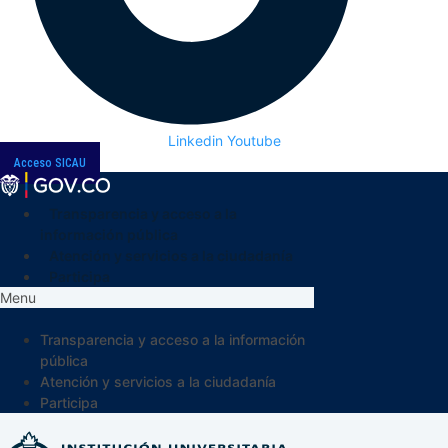
Linkedin
Youtube
Acceso SICAU
Transparencia y acceso a la
información pública
Atención y servicios a la ciudadanía
Participa
Menu
Transparencia y acceso a la información
pública
Atención y servicios a la ciudadanía
Participa