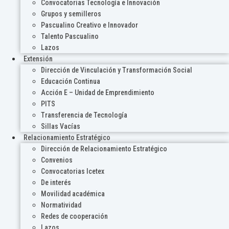
Convocatorias Tecnología e Innovación
Grupos y semilleros
Pascualino Creativo e Innovador
Talento Pascualino
Lazos
Extensión
Dirección de Vinculación y Transformación Social
Educación Continua
Acción E – Unidad de Emprendimiento
PITS
Transferencia de Tecnología
Sillas Vacías
Relacionamiento Estratégico
Dirección de Relacionamiento Estratégico
Convenios
Convocatorias Icetex
De interés
Movilidad académica
Normatividad
Redes de cooperación
Lazos