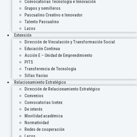
Convocatorias Tecnología e Innovación
Grupos y semilleros
Pascualino Creativo e Innovador
Talento Pascualino
Lazos
Extensión
Dirección de Vinculación y Transformación Social
Educación Continua
Acción E – Unidad de Emprendimiento
PITS
Transferencia de Tecnología
Sillas Vacías
Relacionamiento Estratégico
Dirección de Relacionamiento Estratégico
Convenios
Convocatorias Icetex
De interés
Movilidad académica
Normatividad
Redes de cooperación
Lazos