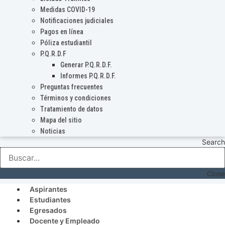
Medidas COVID-19
Notificaciones judiciales
Pagos en línea
Póliza estudiantil
P.Q.R.D.F
Generar P.Q.R.D.F.
Informes P.Q.R.D.F.
Preguntas frecuentes
Términos y condiciones
Tratamiento de datos
Mapa del sitio
Noticias
Search
Close
Aspirantes
Estudiantes
Egresados
Docente y Empleado