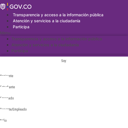
Saltar
al
contenido
Transparencia y acceso a la información pública
Atención y servicios a la ciudadanía
Participa
Menu
Transparencia y acceso a la información pública
Atención y servicios a la ciudadanía
Participa
Soy:
Aspirante
Estudiante
Egresado
Docente/Empleado
Niño