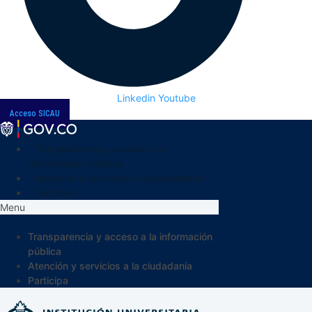
Linkedin
Youtube
Acceso SICAU
Transparencia y acceso a la
información pública
Atención y servicios a la ciudadanía
Participa
Menu
Transparencia y acceso a la información
pública
Atención y servicios a la ciudadanía
Participa