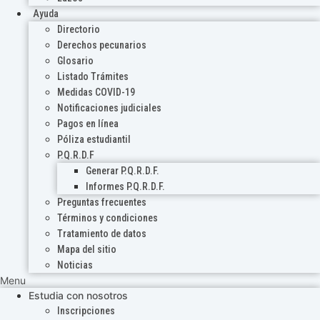
Ayuda
Directorio
Derechos pecunarios
Glosario
Listado Trámites
Medidas COVID-19
Notificaciones judiciales
Pagos en línea
Póliza estudiantil
P.Q.R.D.F
Generar P.Q.R.D.F.
Informes P.Q.R.D.F.
Preguntas frecuentes
Términos y condiciones
Tratamiento de datos
Mapa del sitio
Noticias
Menu
Estudia con nosotros
Inscripciones