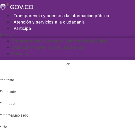
Saltar
al
contenido
Transparencia y acceso a la información pública
Atención y servicios a la ciudadanía
Participa
Menu
Transparencia y acceso a la información pública
Atención y servicios a la ciudadanía
Participa
Soy:
Aspirante
Estudiante
Egresado
Docente/Empleado
Niño