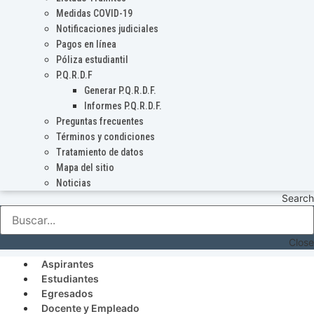
Medidas COVID-19
Notificaciones judiciales
Pagos en línea
Póliza estudiantil
P.Q.R.D.F
Generar P.Q.R.D.F.
Informes P.Q.R.D.F.
Preguntas frecuentes
Términos y condiciones
Tratamiento de datos
Mapa del sitio
Noticias
Search
Close
Aspirantes
Estudiantes
Egresados
Docente y Empleado