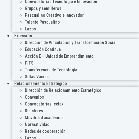
Convocatorias Tecnología e Innovación
Grupos y semilleros
Pascualino Creativo e Innovador
Talento Pascualino
Lazos
Extensión
Dirección de Vinculación y Transformación Social
Educación Continua
Acción E – Unidad de Emprendimiento
PITS
Transferencia de Tecnología
Sillas Vacías
Relacionamiento Estratégico
Dirección de Relacionamiento Estratégico
Convenios
Convocatorias Icetex
De interés
Movilidad académica
Normatividad
Redes de cooperación
Lazos