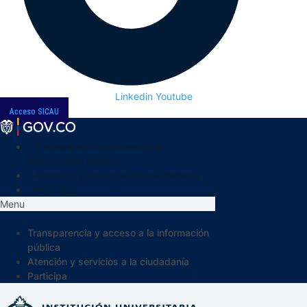
Linkedin
Youtube
Acceso SICAU
Transparencia y acceso a la
información pública
Atención y servicios a la ciudadanía
Participa
Menu
Transparencia y acceso a la información
pública
Atención y servicios a la ciudadanía
Participa