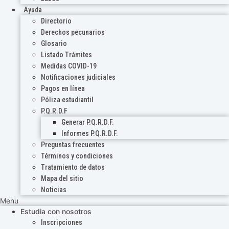
Ayuda
Directorio
Derechos pecunarios
Glosario
Listado Trámites
Medidas COVID-19
Notificaciones judiciales
Pagos en línea
Póliza estudiantil
P.Q.R.D.F
Generar P.Q.R.D.F.
Informes P.Q.R.D.F.
Preguntas frecuentes
Términos y condiciones
Tratamiento de datos
Mapa del sitio
Noticias
Menu
Estudia con nosotros
Inscripciones