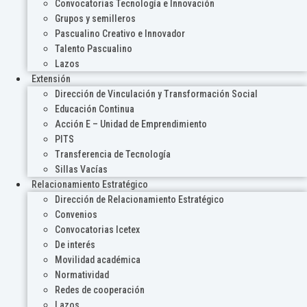
Convocatorias Tecnología e Innovación
Grupos y semilleros
Pascualino Creativo e Innovador
Talento Pascualino
Lazos
Extensión
Dirección de Vinculación y Transformación Social
Educación Continua
Acción E – Unidad de Emprendimiento
PITS
Transferencia de Tecnología
Sillas Vacías
Relacionamiento Estratégico
Dirección de Relacionamiento Estratégico
Convenios
Convocatorias Icetex
De interés
Movilidad académica
Normatividad
Redes de cooperación
Lazos