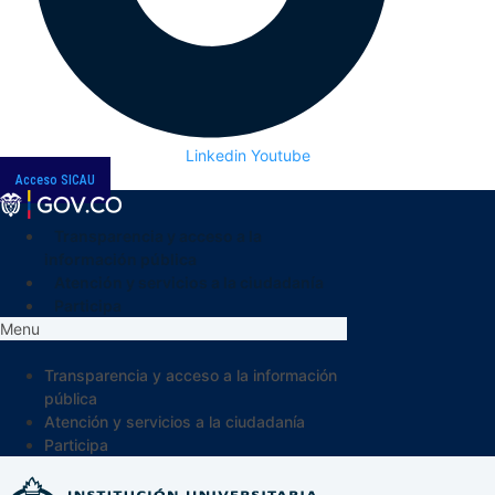
Linkedin
Youtube
Acceso SICAU
Transparencia y acceso a la
información pública
Atención y servicios a la ciudadanía
Participa
Menu
Transparencia y acceso a la información
pública
Atención y servicios a la ciudadanía
Participa