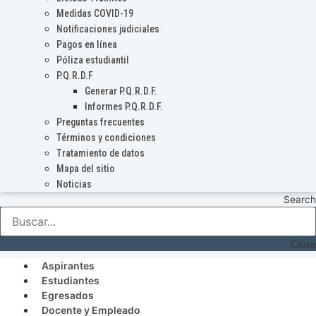
Medidas COVID-19
Notificaciones judiciales
Pagos en línea
Póliza estudiantil
P.Q.R.D.F
Generar P.Q.R.D.F.
Informes P.Q.R.D.F.
Preguntas frecuentes
Términos y condiciones
Tratamiento de datos
Mapa del sitio
Noticias
Search
Close
Aspirantes
Estudiantes
Egresados
Docente y Empleado