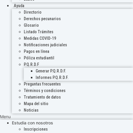
Ayuda
Directorio
Derechos pecunarios
Glosario
Listado Trámites
Medidas COVID-19
Notificaciones judiciales
Pagos en línea
Póliza estudiantil
P.Q.R.D.F
Generar P.Q.R.D.F.
Informes P.Q.R.D.F.
Preguntas frecuentes
Términos y condiciones
Tratamiento de datos
Mapa del sitio
Noticias
Menu
Estudia con nosotros
Inscripciones