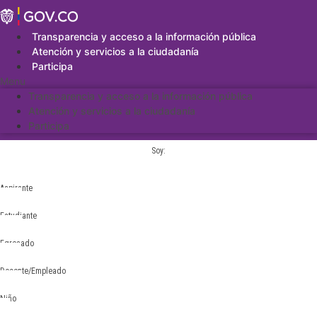
Saltar
al
contenido
Transparencia y acceso a la información pública
Atención y servicios a la ciudadanía
Participa
Menu
Transparencia y acceso a la información pública
Atención y servicios a la ciudadanía
Participa
Soy:
Aspirante
Estudiante
Egresado
Docente/Empleado
Niño