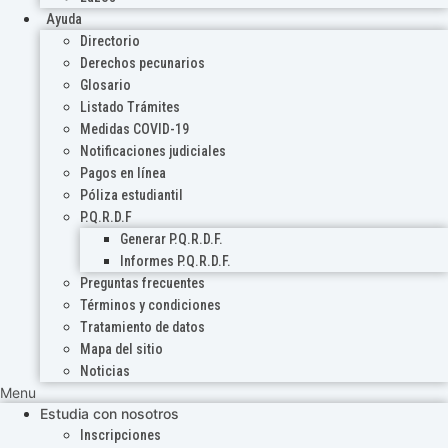
Ayuda
Directorio
Derechos pecunarios
Glosario
Listado Trámites
Medidas COVID-19
Notificaciones judiciales
Pagos en línea
Póliza estudiantil
P.Q.R.D.F
Generar P.Q.R.D.F.
Informes P.Q.R.D.F.
Preguntas frecuentes
Términos y condiciones
Tratamiento de datos
Mapa del sitio
Noticias
Menu
Estudia con nosotros
Inscripciones