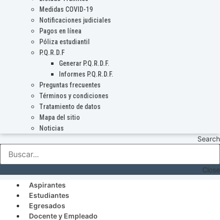
Medidas COVID-19
Notificaciones judiciales
Pagos en línea
Póliza estudiantil
P.Q.R.D.F
Generar P.Q.R.D.F.
Informes P.Q.R.D.F.
Preguntas frecuentes
Términos y condiciones
Tratamiento de datos
Mapa del sitio
Noticias
Search
Close
Aspirantes
Estudiantes
Egresados
Docente y Empleado