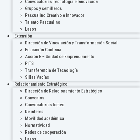
Convocatorias Tecnología e Innovación
Grupos y semilleros
Pascualino Creativo e Innovador
Talento Pascualino
Lazos
Extensión
Dirección de Vinculación y Transformación Social
Educación Continua
Acción E – Unidad de Emprendimiento
PITS
Transferencia de Tecnología
Sillas Vacías
Relacionamiento Estratégico
Dirección de Relacionamiento Estratégico
Convenios
Convocatorias Icetex
De interés
Movilidad académica
Normatividad
Redes de cooperación
Lazos