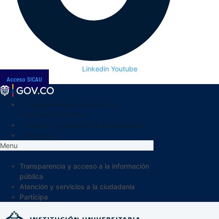
Linkedin
Youtube
Acceso SICAU
Transparencia y acceso a la
información pública
Atención y servicios a la ciudadanía
Participa
Menu
Transparencia y acceso a la información
pública
Atención y servicios a la ciudadanía
Participa