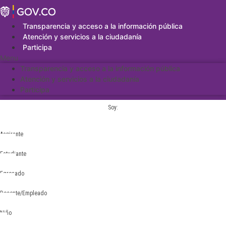
Saltar
al
contenido
Transparencia y acceso a la información pública
Atención y servicios a la ciudadanía
Participa
Menu
Transparencia y acceso a la información pública
Atención y servicios a la ciudadanía
Participa
Soy:
Aspirante
Estudiante
Egresado
Docente/Empleado
Niño