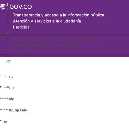
Saltar
al
contenido
Transparencia y acceso a la información pública
Atención y servicios a la ciudadanía
Participa
Menu
Transparencia y acceso a la información pública
Atención y servicios a la ciudadanía
Participa
Soy:
Aspirante
Estudiante
Egresado
Docente/Empleado
Niño