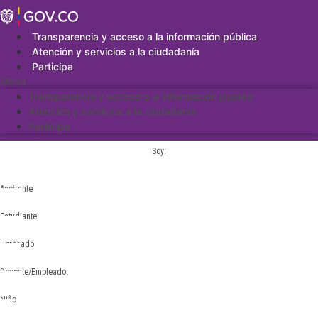
Saltar
al
contenido
Transparencia y acceso a la información pública
Atención y servicios a la ciudadanía
Participa
Menu
Transparencia y acceso a la información pública
Atención y servicios a la ciudadanía
Participa
Soy:
Aspirante
Estudiante
Egresado
Docente/Empleado
Niño