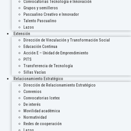
Convocatorias Tecnología e Innovación
Grupos y semilleros
Pascualino Creativo e Innovador
Talento Pascualino
Lazos
Extensión
Dirección de Vinculación y Transformación Social
Educación Continua
Acción E – Unidad de Emprendimiento
PITS
Transferencia de Tecnología
Sillas Vacías
Relacionamiento Estratégico
Dirección de Relacionamiento Estratégico
Convenios
Convocatorias Icetex
De interés
Movilidad académica
Normatividad
Redes de cooperación
Lazos