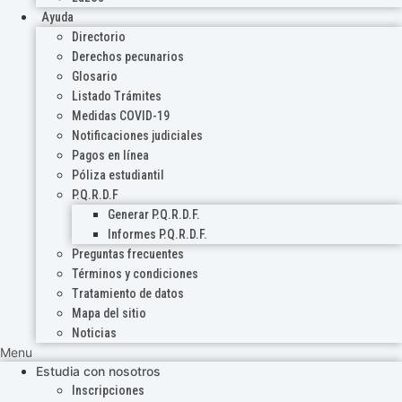
Ayuda
Directorio
Derechos pecunarios
Glosario
Listado Trámites
Medidas COVID-19
Notificaciones judiciales
Pagos en línea
Póliza estudiantil
P.Q.R.D.F
Generar P.Q.R.D.F.
Informes P.Q.R.D.F.
Preguntas frecuentes
Términos y condiciones
Tratamiento de datos
Mapa del sitio
Noticias
Menu
Estudia con nosotros
Inscripciones