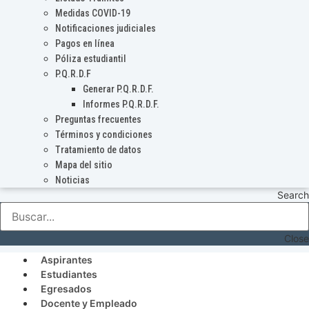
Medidas COVID-19
Notificaciones judiciales
Pagos en línea
Póliza estudiantil
P.Q.R.D.F
Generar P.Q.R.D.F.
Informes P.Q.R.D.F.
Preguntas frecuentes
Términos y condiciones
Tratamiento de datos
Mapa del sitio
Noticias
Search
Close
Aspirantes
Estudiantes
Egresados
Docente y Empleado