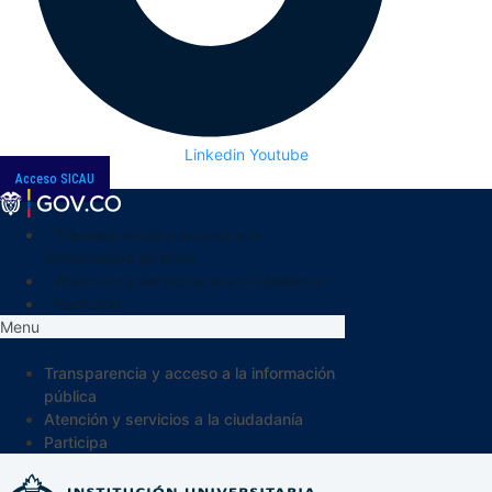
Linkedin
Youtube
Acceso SICAU
Transparencia y acceso a la
información pública
Atención y servicios a la ciudadanía
Participa
Menu
Transparencia y acceso a la información
pública
Atención y servicios a la ciudadanía
Participa