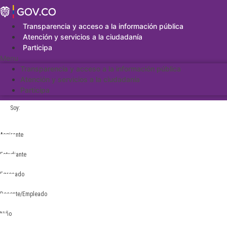
Saltar
al
contenido
Transparencia y acceso a la información pública
Atención y servicios a la ciudadanía
Participa
Menu
Transparencia y acceso a la información pública
Atención y servicios a la ciudadanía
Participa
Soy:
Aspirante
Estudiante
Egresado
Docente/Empleado
Niño