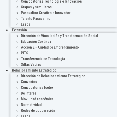
Convocatorias Tecnología e Innovación
Grupos y semilleros
Pascualino Creativo e Innovador
Talento Pascualino
Lazos
Extensión
Dirección de Vinculación y Transformación Social
Educación Continua
Acción E – Unidad de Emprendimiento
PITS
Transferencia de Tecnología
Sillas Vacías
Relacionamiento Estratégico
Dirección de Relacionamiento Estratégico
Convenios
Convocatorias Icetex
De interés
Movilidad académica
Normatividad
Redes de cooperación
Lazos