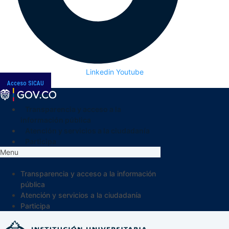
Linkedin
Youtube
Acceso SICAU
Transparencia y acceso a la
información pública
Atención y servicios a la ciudadanía
Participa
Menu
Transparencia y acceso a la información
pública
Atención y servicios a la ciudadanía
Participa