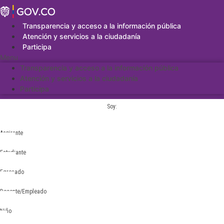
Saltar
al
contenido
Transparencia y acceso a la información pública
Atención y servicios a la ciudadanía
Participa
Menu
Transparencia y acceso a la información pública
Atención y servicios a la ciudadanía
Participa
Soy:
Aspirante
Estudiante
Egresado
Docente/Empleado
Niño