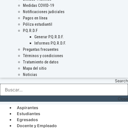
Medidas COVID-19
Notificaciones judiciales
Pagos en línea
Póliza estudiantil
P.Q.R.D.F
Generar P.Q.R.D.F.
Informes P.Q.R.D.F.
Preguntas frecuentes
Términos y condiciones
Tratamiento de datos
Mapa del sitio
Noticias
Search
Close
Aspirantes
Estudiantes
Egresados
Docente y Empleado