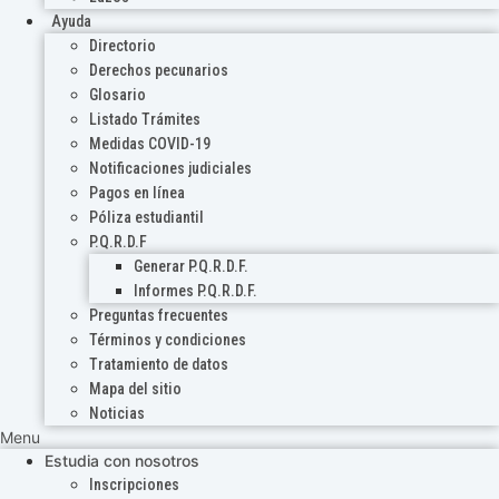
Ayuda
Directorio
Derechos pecunarios
Glosario
Listado Trámites
Medidas COVID-19
Notificaciones judiciales
Pagos en línea
Póliza estudiantil
P.Q.R.D.F
Generar P.Q.R.D.F.
Informes P.Q.R.D.F.
Preguntas frecuentes
Términos y condiciones
Tratamiento de datos
Mapa del sitio
Noticias
Menu
Estudia con nosotros
Inscripciones