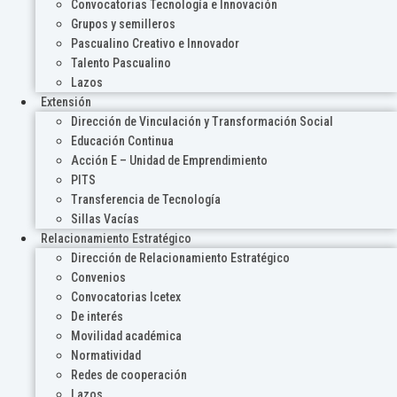
Convocatorias Tecnología e Innovación
Grupos y semilleros
Pascualino Creativo e Innovador
Talento Pascualino
Lazos
Extensión
Dirección de Vinculación y Transformación Social
Educación Continua
Acción E – Unidad de Emprendimiento
PITS
Transferencia de Tecnología
Sillas Vacías
Relacionamiento Estratégico
Dirección de Relacionamiento Estratégico
Convenios
Convocatorias Icetex
De interés
Movilidad académica
Normatividad
Redes de cooperación
Lazos