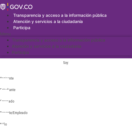
Saltar
al
contenido
Transparencia y acceso a la información pública
Atención y servicios a la ciudadanía
Participa
Menu
Transparencia y acceso a la información pública
Atención y servicios a la ciudadanía
Participa
Soy:
Aspirante
Estudiante
Egresado
Docente/Empleado
Niño