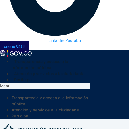
Linkedin
Youtube
Acceso SICAU
Transparencia y acceso a la
información pública
Atención y servicios a la ciudadanía
Participa
Menu
Transparencia y acceso a la información
pública
Atención y servicios a la ciudadanía
Participa