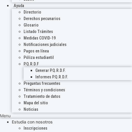
Ayuda
Directorio
Derechos pecunarios
Glosario
Listado Trámites
Medidas COVID-19
Notificaciones judiciales
Pagos en línea
Póliza estudiantil
P.Q.R.D.F
Generar P.Q.R.D.F.
Informes P.Q.R.D.F.
Preguntas frecuentes
Términos y condiciones
Tratamiento de datos
Mapa del sitio
Noticias
Menu
Estudia con nosotros
Inscripciones