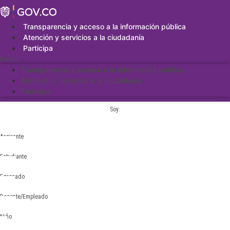
Saltar
al
contenido
Transparencia y acceso a la información pública
Atención y servicios a la ciudadanía
Participa
Menu
Transparencia y acceso a la información pública
Atención y servicios a la ciudadanía
Participa
Soy:
Aspirante
Estudiante
Egresado
Docente/Empleado
Niño