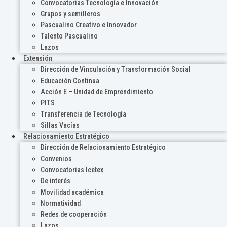
Convocatorias Tecnología e Innovación
Grupos y semilleros
Pascualino Creativo e Innovador
Talento Pascualino
Lazos
Extensión
Dirección de Vinculación y Transformación Social
Educación Continua
Acción E – Unidad de Emprendimiento
PITS
Transferencia de Tecnología
Sillas Vacías
Relacionamiento Estratégico
Dirección de Relacionamiento Estratégico
Convenios
Convocatorias Icetex
De interés
Movilidad académica
Normatividad
Redes de cooperación
Lazos