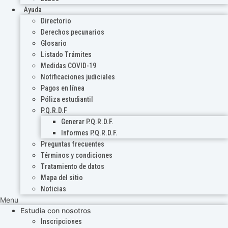
Ayuda
Directorio
Derechos pecunarios
Glosario
Listado Trámites
Medidas COVID-19
Notificaciones judiciales
Pagos en línea
Póliza estudiantil
P.Q.R.D.F
Generar P.Q.R.D.F.
Informes P.Q.R.D.F.
Preguntas frecuentes
Términos y condiciones
Tratamiento de datos
Mapa del sitio
Noticias
Menu
Estudia con nosotros
Inscripciones