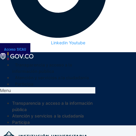
Linkedin
Youtube
Acceso SICAU
Transparencia y acceso a la
información pública
Atención y servicios a la ciudadanía
Participa
Menu
Transparencia y acceso a la información
pública
Atención y servicios a la ciudadanía
Participa