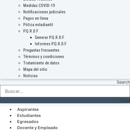
Medidas COVID-19
Notificaciones judiciales
Pagos en línea
Póliza estudiantil
P.Q.R.D.F
Generar P.Q.R.D.F.
Informes P.Q.R.D.F.
Preguntas frecuentes
Términos y condiciones
Tratamiento de datos
Mapa del sitio
Noticias
Search
Close
Aspirantes
Estudiantes
Egresados
Docente y Empleado