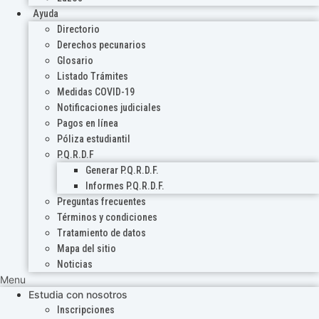
Ayuda
Directorio
Derechos pecunarios
Glosario
Listado Trámites
Medidas COVID-19
Notificaciones judiciales
Pagos en línea
Póliza estudiantil
P.Q.R.D.F
Generar P.Q.R.D.F.
Informes P.Q.R.D.F.
Preguntas frecuentes
Términos y condiciones
Tratamiento de datos
Mapa del sitio
Noticias
Menu
Estudia con nosotros
Inscripciones