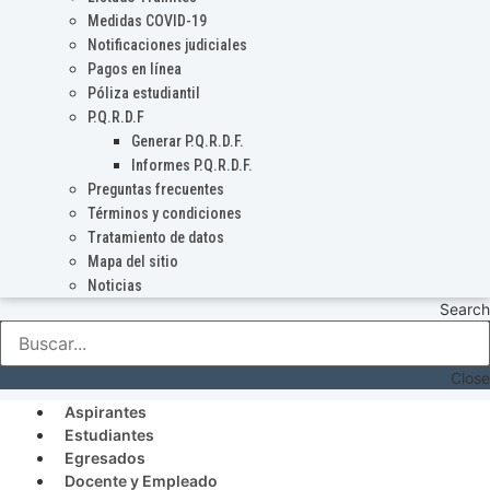
Medidas COVID-19
Notificaciones judiciales
Pagos en línea
Póliza estudiantil
P.Q.R.D.F
Generar P.Q.R.D.F.
Informes P.Q.R.D.F.
Preguntas frecuentes
Términos y condiciones
Tratamiento de datos
Mapa del sitio
Noticias
Search
Close
Aspirantes
Estudiantes
Egresados
Docente y Empleado