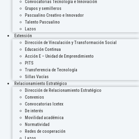
Convocatorias Tecnología e Innovación
Grupos y semilleros
Pascualino Creativo e Innovador
Talento Pascualino
Lazos
Extensión
Dirección de Vinculación y Transformación Social
Educación Continua
Acción E – Unidad de Emprendimiento
PITS
Transferencia de Tecnología
Sillas Vacías
Relacionamiento Estratégico
Dirección de Relacionamiento Estratégico
Convenios
Convocatorias Icetex
De interés
Movilidad académica
Normatividad
Redes de cooperación
Lazos