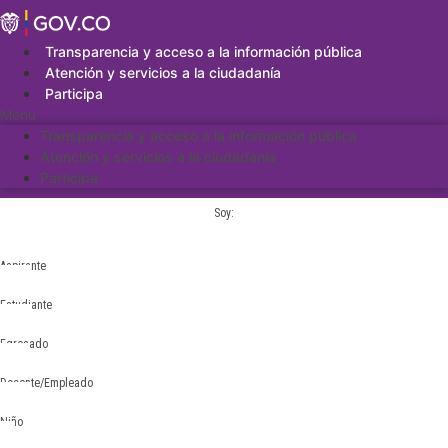
Saltar
al
contenido
Transparencia y acceso a la información pública
Atención y servicios a la ciudadanía
Participa
Menu
Transparencia y acceso a la información pública
Atención y servicios a la ciudadanía
Participa
Soy:
Aspirante
Estudiante
Egresado
Docente/Empleado
Niño