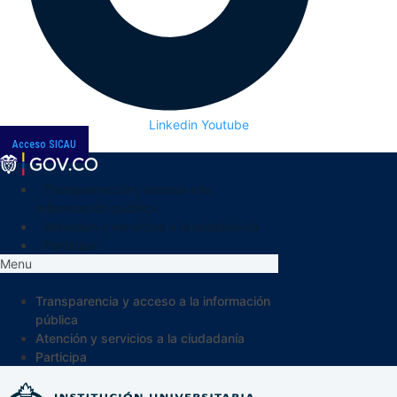
Linkedin
Youtube
Acceso SICAU
Transparencia y acceso a la
información pública
Atención y servicios a la ciudadanía
Participa
Menu
Transparencia y acceso a la información
pública
Atención y servicios a la ciudadanía
Participa