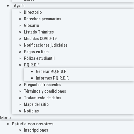
Ayuda
Directorio
Derechos pecunarios
Glosario
Listado Trámites
Medidas COVID-19
Notificaciones judiciales
Pagos en línea
Póliza estudiantil
P.Q.R.D.F
Generar P.Q.R.D.F.
Informes P.Q.R.D.F.
Preguntas frecuentes
Términos y condiciones
Tratamiento de datos
Mapa del sitio
Noticias
Menu
Estudia con nosotros
Inscripciones