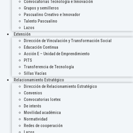
Convocatorias Tecnología e Innovación
Grupos y semilleros
Pascualino Creativo e Innovador
Talento Pascualino
Lazos
Extensión
Dirección de Vinculación y Transformación Social
Educación Continua
Acción E – Unidad de Emprendimiento
PITS
Transferencia de Tecnología
Sillas Vacías
Relacionamiento Estratégico
Dirección de Relacionamiento Estratégico
Convenios
Convocatorias Icetex
De interés
Movilidad académica
Normatividad
Redes de cooperación
Lazos