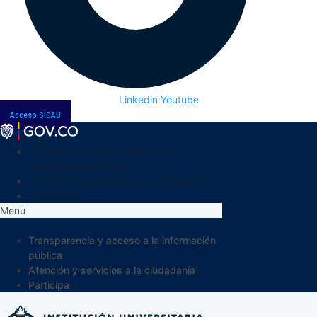
Linkedin
Youtube
Acceso SICAU
Transparencia y acceso a la
información pública
Atención y servicios a la ciudadanía
Participa
Menu
Transparencia y acceso a la información
pública
Atención y servicios a la ciudadanía
Participa