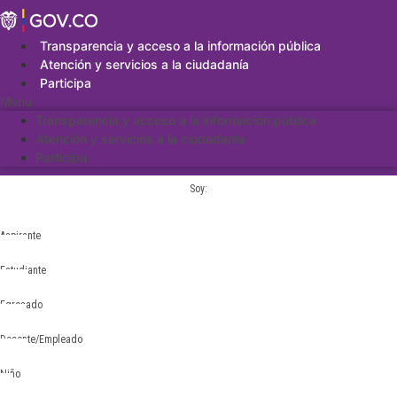
Saltar
al
contenido
Transparencia y acceso a la información pública
Atención y servicios a la ciudadanía
Participa
Menu
Transparencia y acceso a la información pública
Atención y servicios a la ciudadanía
Participa
Soy:
Aspirante
Estudiante
Egresado
Docente/Empleado
Niño