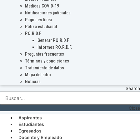
Medidas COVID-19
Notificaciones judiciales
Pagos en línea
Póliza estudiantil
P.Q.R.D.F
Generar P.Q.R.D.F.
Informes P.Q.R.D.F.
Preguntas frecuentes
Términos y condiciones
Tratamiento de datos
Mapa del sitio
Noticias
Search
Close
Aspirantes
Estudiantes
Egresados
Docente y Empleado