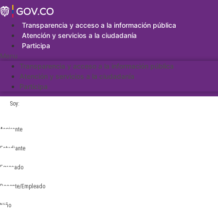
Saltar
al
contenido
Transparencia y acceso a la información pública
Atención y servicios a la ciudadanía
Participa
Menu
Transparencia y acceso a la información pública
Atención y servicios a la ciudadanía
Participa
Soy:
Aspirante
Estudiante
Egresado
Docente/Empleado
Niño