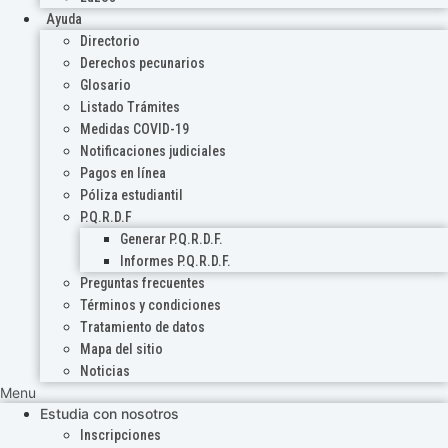
Ayuda
Directorio
Derechos pecunarios
Glosario
Listado Trámites
Medidas COVID-19
Notificaciones judiciales
Pagos en línea
Póliza estudiantil
P.Q.R.D.F
Generar P.Q.R.D.F.
Informes P.Q.R.D.F.
Preguntas frecuentes
Términos y condiciones
Tratamiento de datos
Mapa del sitio
Noticias
Menu
Estudia con nosotros
Inscripciones