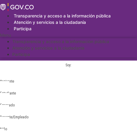
Saltar
al
contenido
Transparencia y acceso a la información pública
Atención y servicios a la ciudadanía
Participa
Menu
Transparencia y acceso a la información pública
Atención y servicios a la ciudadanía
Participa
Soy:
Aspirante
Estudiante
Egresado
Docente/Empleado
Niño