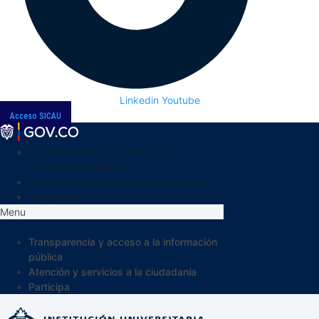
Linkedin
Youtube
Acceso SICAU
Transparencia y acceso a la
información pública
Atención y servicios a la ciudadanía
Participa
Menu
Transparencia y acceso a la información
pública
Atención y servicios a la ciudadanía
Participa