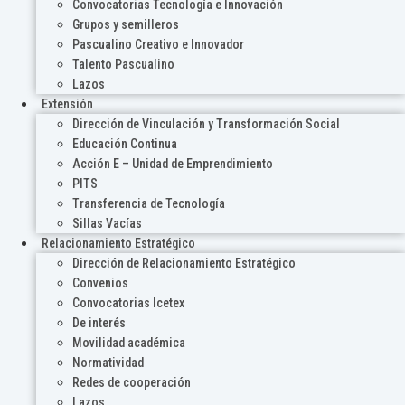
Convocatorias Tecnología e Innovación
Grupos y semilleros
Pascualino Creativo e Innovador
Talento Pascualino
Lazos
Extensión
Dirección de Vinculación y Transformación Social
Educación Continua
Acción E – Unidad de Emprendimiento
PITS
Transferencia de Tecnología
Sillas Vacías
Relacionamiento Estratégico
Dirección de Relacionamiento Estratégico
Convenios
Convocatorias Icetex
De interés
Movilidad académica
Normatividad
Redes de cooperación
Lazos