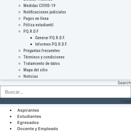
Medidas COVID-19
Notificaciones judiciales
Pagos en línea
Póliza estudiantil
P.Q.R.D.F
Generar P.Q.R.D.F.
Informes P.Q.R.D.F.
Preguntas frecuentes
Términos y condiciones
Tratamiento de datos
Mapa del sitio
Noticias
Search
Close
Aspirantes
Estudiantes
Egresados
Docente y Empleado