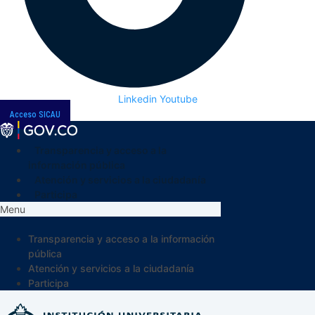
Linkedin
Youtube
Acceso SICAU
Transparencia y acceso a la
información pública
Atención y servicios a la ciudadanía
Participa
Menu
Transparencia y acceso a la información
pública
Atención y servicios a la ciudadanía
Participa