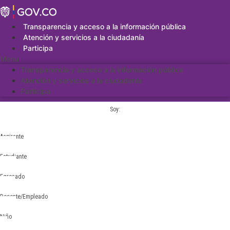
Saltar
al
contenido
Transparencia y acceso a la información pública
Atención y servicios a la ciudadanía
Participa
Menu
Transparencia y acceso a la información pública
Atención y servicios a la ciudadanía
Participa
Soy:
Aspirante
Estudiante
Egresado
Docente/Empleado
Niño