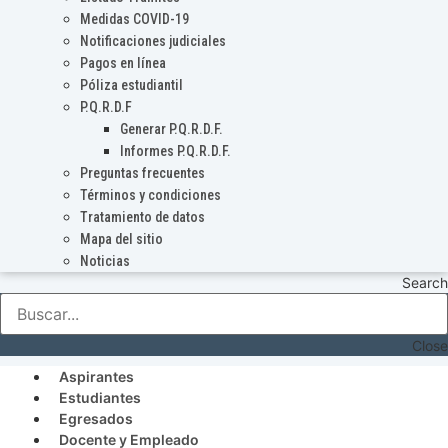
Medidas COVID-19
Notificaciones judiciales
Pagos en línea
Póliza estudiantil
P.Q.R.D.F
Generar P.Q.R.D.F.
Informes P.Q.R.D.F.
Preguntas frecuentes
Términos y condiciones
Tratamiento de datos
Mapa del sitio
Noticias
Search
Close
Aspirantes
Estudiantes
Egresados
Docente y Empleado