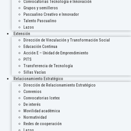
Convocatorias Tecnología e Innovación
Grupos y semilleros
Pascualino Creativo e Innovador
Talento Pascualino
Lazos
Extensión
Dirección de Vinculación y Transformación Social
Educación Continua
Acción E – Unidad de Emprendimiento
PITS
Transferencia de Tecnología
Sillas Vacías
Relacionamiento Estratégico
Dirección de Relacionamiento Estratégico
Convenios
Convocatorias Icetex
De interés
Movilidad académica
Normatividad
Redes de cooperación
Lazos