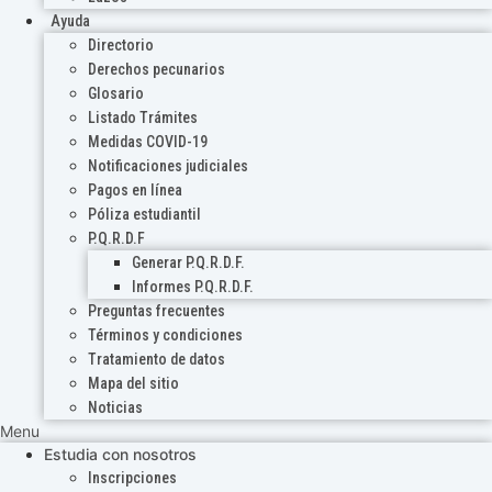
Ayuda
Directorio
Derechos pecunarios
Glosario
Listado Trámites
Medidas COVID-19
Notificaciones judiciales
Pagos en línea
Póliza estudiantil
P.Q.R.D.F
Generar P.Q.R.D.F.
Informes P.Q.R.D.F.
Preguntas frecuentes
Términos y condiciones
Tratamiento de datos
Mapa del sitio
Noticias
Menu
Estudia con nosotros
Inscripciones