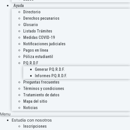
Ayuda
Directorio
Derechos pecunarios
Glosario
Listado Trámites
Medidas COVID-19
Notificaciones judiciales
Pagos en línea
Póliza estudiantil
P.Q.R.D.F
Generar P.Q.R.D.F.
Informes P.Q.R.D.F.
Preguntas frecuentes
Términos y condiciones
Tratamiento de datos
Mapa del sitio
Noticias
Menu
Estudia con nosotros
Inscripciones