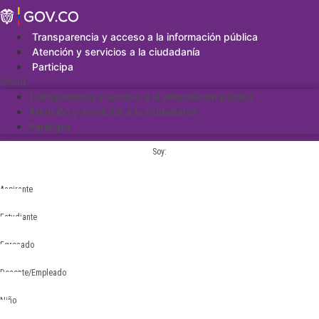
Saltar
al
contenido
Transparencia y acceso a la información pública
Atención y servicios a la ciudadanía
Participa
Menu
Transparencia y acceso a la información pública
Atención y servicios a la ciudadanía
Participa
Soy:
Aspirante
Estudiante
Egresado
Docente/Empleado
Niño