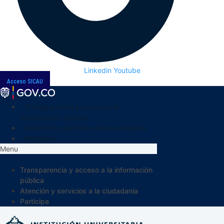
Linkedin
Youtube
Acceso SICAU
Transparencia y acceso a la
información pública
Atención y servicios a la ciudadanía
Participa
Menu
Transparencia y acceso a la información
pública
Atención y servicios a la ciudadanía
Participa