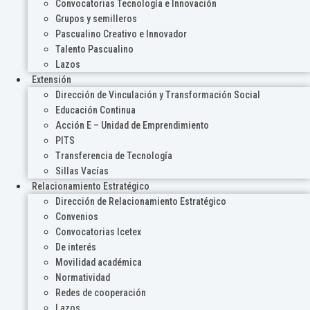
Convocatorias Tecnología e Innovación
Grupos y semilleros
Pascualino Creativo e Innovador
Talento Pascualino
Lazos
Extensión
Dirección de Vinculación y Transformación Social
Educación Continua
Acción E – Unidad de Emprendimiento
PITS
Transferencia de Tecnología
Sillas Vacías
Relacionamiento Estratégico
Dirección de Relacionamiento Estratégico
Convenios
Convocatorias Icetex
De interés
Movilidad académica
Normatividad
Redes de cooperación
Lazos