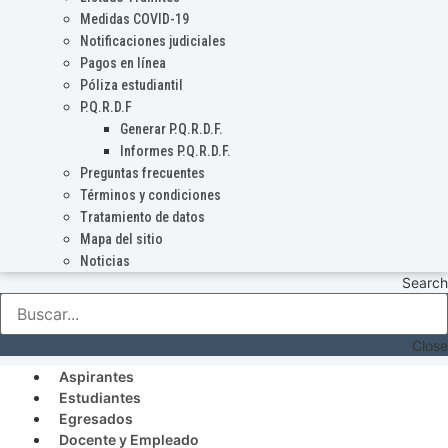
Medidas COVID-19
Notificaciones judiciales
Pagos en línea
Póliza estudiantil
P.Q.R.D.F
Generar P.Q.R.D.F.
Informes P.Q.R.D.F.
Preguntas frecuentes
Términos y condiciones
Tratamiento de datos
Mapa del sitio
Noticias
Search
Close
Aspirantes
Estudiantes
Egresados
Docente y Empleado