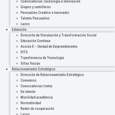
Convocatorias Tecnología e Innovación
Grupos y semilleros
Pascualino Creativo e Innovador
Talento Pascualino
Lazos
Extensión
Dirección de Vinculación y Transformación Social
Educación Continua
Acción E – Unidad de Emprendimiento
PITS
Transferencia de Tecnología
Sillas Vacías
Relacionamiento Estratégico
Dirección de Relacionamiento Estratégico
Convenios
Convocatorias Icetex
De interés
Movilidad académica
Normatividad
Redes de cooperación
Lazos