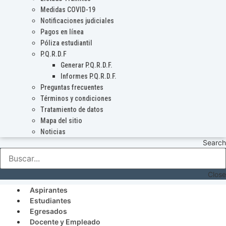
Medidas COVID-19
Notificaciones judiciales
Pagos en línea
Póliza estudiantil
P.Q.R.D.F
Generar P.Q.R.D.F.
Informes P.Q.R.D.F.
Preguntas frecuentes
Términos y condiciones
Tratamiento de datos
Mapa del sitio
Noticias
Search
Close
Aspirantes
Estudiantes
Egresados
Docente y Empleado