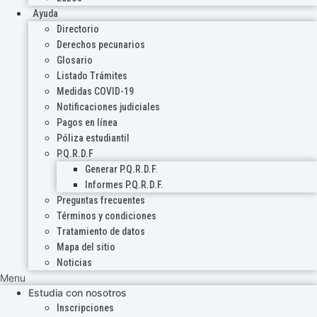
Ayuda
Directorio
Derechos pecunarios
Glosario
Listado Trámites
Medidas COVID-19
Notificaciones judiciales
Pagos en línea
Póliza estudiantil
P.Q.R.D.F
Generar P.Q.R.D.F.
Informes P.Q.R.D.F.
Preguntas frecuentes
Términos y condiciones
Tratamiento de datos
Mapa del sitio
Noticias
Menu
Estudia con nosotros
Inscripciones