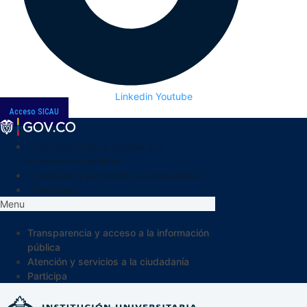
Linkedin
Youtube
Acceso SICAU
Transparencia y acceso a la
información pública
Atención y servicios a la ciudadanía
Participa
Menu
Transparencia y acceso a la información
pública
Atención y servicios a la ciudadanía
Participa