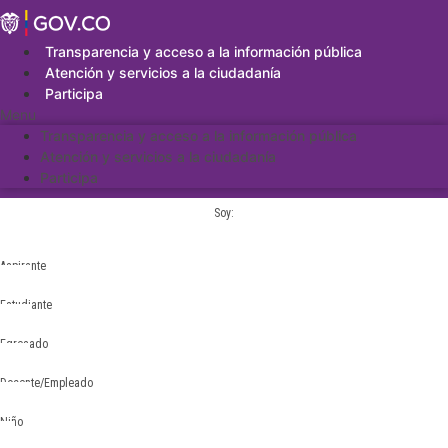
Saltar
al
contenido
Transparencia y acceso a la información pública
Atención y servicios a la ciudadanía
Participa
Menu
Transparencia y acceso a la información pública
Atención y servicios a la ciudadanía
Participa
Soy:
Aspirante
Estudiante
Egresado
Docente/Empleado
Niño