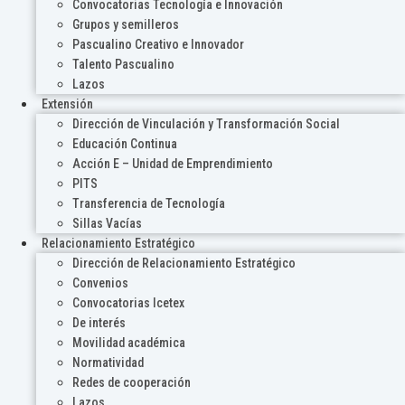
Convocatorias Tecnología e Innovación
Grupos y semilleros
Pascualino Creativo e Innovador
Talento Pascualino
Lazos
Extensión
Dirección de Vinculación y Transformación Social
Educación Continua
Acción E – Unidad de Emprendimiento
PITS
Transferencia de Tecnología
Sillas Vacías
Relacionamiento Estratégico
Dirección de Relacionamiento Estratégico
Convenios
Convocatorias Icetex
De interés
Movilidad académica
Normatividad
Redes de cooperación
Lazos