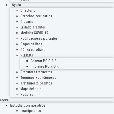
Ayuda
Directorio
Derechos pecunarios
Glosario
Listado Trámites
Medidas COVID-19
Notificaciones judiciales
Pagos en línea
Póliza estudiantil
P.Q.R.D.F
Generar P.Q.R.D.F.
Informes P.Q.R.D.F.
Preguntas frecuentes
Términos y condiciones
Tratamiento de datos
Mapa del sitio
Noticias
Menu
Estudia con nosotros
Inscripciones