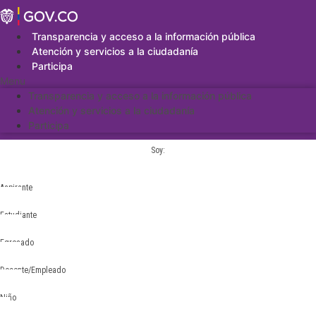
Saltar
al
contenido
Transparencia y acceso a la información pública
Atención y servicios a la ciudadanía
Participa
Menu
Transparencia y acceso a la información pública
Atención y servicios a la ciudadanía
Participa
Soy:
Aspirante
Estudiante
Egresado
Docente/Empleado
Niño