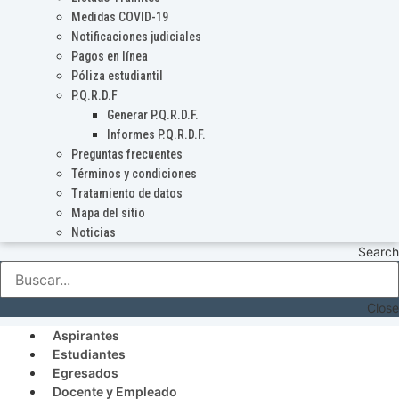
Medidas COVID-19
Notificaciones judiciales
Pagos en línea
Póliza estudiantil
P.Q.R.D.F
Generar P.Q.R.D.F.
Informes P.Q.R.D.F.
Preguntas frecuentes
Términos y condiciones
Tratamiento de datos
Mapa del sitio
Noticias
Search
Close
Aspirantes
Estudiantes
Egresados
Docente y Empleado