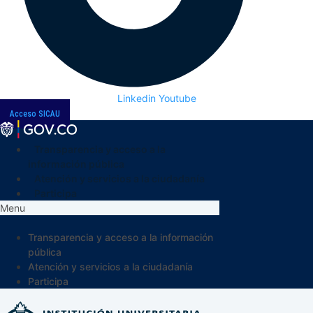
Linkedin
Youtube
Acceso SICAU
Transparencia y acceso a la
información pública
Atención y servicios a la ciudadanía
Participa
Menu
Transparencia y acceso a la información
pública
Atención y servicios a la ciudadanía
Participa