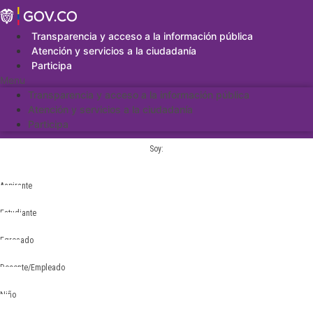
Saltar
al
contenido
Transparencia y acceso a la información pública
Atención y servicios a la ciudadanía
Participa
Menu
Transparencia y acceso a la información pública
Atención y servicios a la ciudadanía
Participa
Soy:
Aspirante
Estudiante
Egresado
Docente/Empleado
Niño