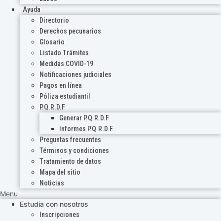
Ayuda
Directorio
Derechos pecunarios
Glosario
Listado Trámites
Medidas COVID-19
Notificaciones judiciales
Pagos en línea
Póliza estudiantil
P.Q.R.D.F
Generar P.Q.R.D.F.
Informes P.Q.R.D.F.
Preguntas frecuentes
Términos y condiciones
Tratamiento de datos
Mapa del sitio
Noticias
Menu
Estudia con nosotros
Inscripciones