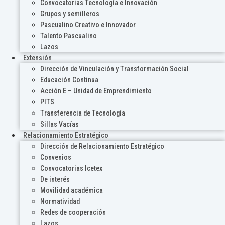
Convocatorias Tecnología e Innovación
Grupos y semilleros
Pascualino Creativo e Innovador
Talento Pascualino
Lazos
Extensión
Dirección de Vinculación y Transformación Social
Educación Continua
Acción E – Unidad de Emprendimiento
PITS
Transferencia de Tecnología
Sillas Vacías
Relacionamiento Estratégico
Dirección de Relacionamiento Estratégico
Convenios
Convocatorias Icetex
De interés
Movilidad académica
Normatividad
Redes de cooperación
Lazos