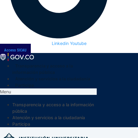
Linkedin
Youtube
Acceso SICAU
Transparencia y acceso a la
información pública
Atención y servicios a la ciudadanía
Participa
Menu
Transparencia y acceso a la información
pública
Atención y servicios a la ciudadanía
Participa