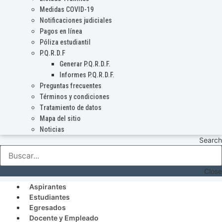
Medidas COVID-19
Notificaciones judiciales
Pagos en línea
Póliza estudiantil
P.Q.R.D.F
Generar P.Q.R.D.F.
Informes P.Q.R.D.F.
Preguntas frecuentes
Términos y condiciones
Tratamiento de datos
Mapa del sitio
Noticias
Search
Close
Aspirantes
Estudiantes
Egresados
Docente y Empleado