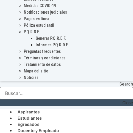
Medidas COVID-19
Notificaciones judiciales
Pagos en línea
Póliza estudiantil
P.Q.R.D.F
Generar P.Q.R.D.F.
Informes P.Q.R.D.F.
Preguntas frecuentes
Términos y condiciones
Tratamiento de datos
Mapa del sitio
Noticias
Search
Close
Aspirantes
Estudiantes
Egresados
Docente y Empleado