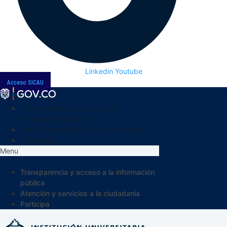
Linkedin
Youtube
Acceso SICAU
Transparencia y acceso a la
información pública
Atención y servicios a la ciudadanía
Participa
Menu
Transparencia y acceso a la información
pública
Atención y servicios a la ciudadanía
Participa