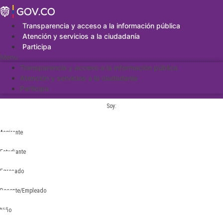
Saltar
al
contenido
Transparencia y acceso a la información pública
Atención y servicios a la ciudadanía
Participa
Menu
Transparencia y acceso a la información pública
Atención y servicios a la ciudadanía
Participa
Soy:
Aspirante
Estudiante
Egresado
Docente/Empleado
Niño