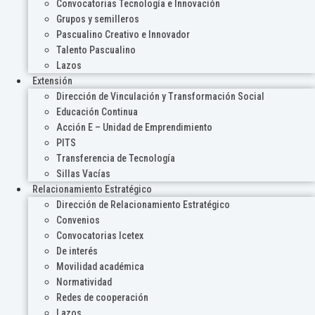
Convocatorias Tecnología e Innovación
Grupos y semilleros
Pascualino Creativo e Innovador
Talento Pascualino
Lazos
Extensión
Dirección de Vinculación y Transformación Social
Educación Continua
Acción E – Unidad de Emprendimiento
PITS
Transferencia de Tecnología
Sillas Vacías
Relacionamiento Estratégico
Dirección de Relacionamiento Estratégico
Convenios
Convocatorias Icetex
De interés
Movilidad académica
Normatividad
Redes de cooperación
Lazos