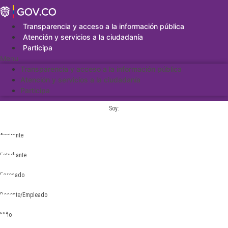
Saltar
al
contenido
Transparencia y acceso a la información pública
Atención y servicios a la ciudadanía
Participa
Menu
Transparencia y acceso a la información pública
Atención y servicios a la ciudadanía
Participa
Soy:
Aspirante
Estudiante
Egresado
Docente/Empleado
Niño