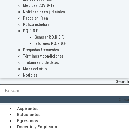
Medidas COVID-19
Notificaciones judiciales
Pagos en línea
Póliza estudiantil
P.Q.R.D.F
Generar P.Q.R.D.F.
Informes P.Q.R.D.F.
Preguntas frecuentes
Términos y condiciones
Tratamiento de datos
Mapa del sitio
Noticias
Search
Close
Aspirantes
Estudiantes
Egresados
Docente y Empleado