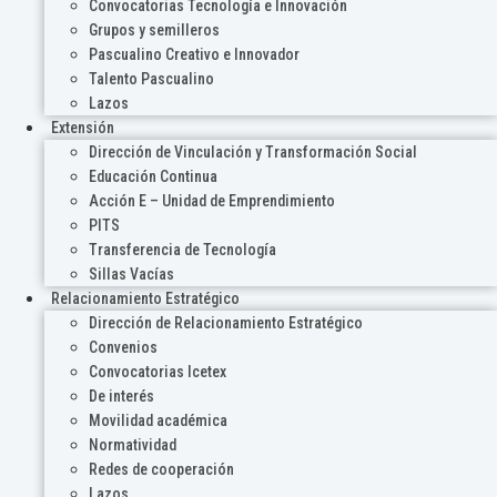
Convocatorias Tecnología e Innovación
Grupos y semilleros
Pascualino Creativo e Innovador
Talento Pascualino
Lazos
Extensión
Dirección de Vinculación y Transformación Social
Educación Continua
Acción E – Unidad de Emprendimiento
PITS
Transferencia de Tecnología
Sillas Vacías
Relacionamiento Estratégico
Dirección de Relacionamiento Estratégico
Convenios
Convocatorias Icetex
De interés
Movilidad académica
Normatividad
Redes de cooperación
Lazos