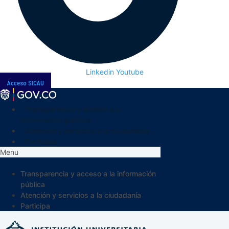
Linkedin
Youtube
Acceso SICAU
Transparencia y acceso a la
información pública
Atención y servicios a la ciudadanía
Participa
Menu
Transparencia y acceso a la información
pública
Atención y servicios a la ciudadanía
Participa