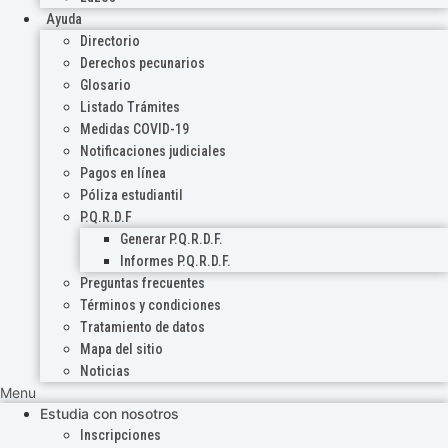
Ayuda
Directorio
Derechos pecunarios
Glosario
Listado Trámites
Medidas COVID-19
Notificaciones judiciales
Pagos en línea
Póliza estudiantil
P.Q.R.D.F
Generar P.Q.R.D.F.
Informes P.Q.R.D.F.
Preguntas frecuentes
Términos y condiciones
Tratamiento de datos
Mapa del sitio
Noticias
Menu
Estudia con nosotros
Inscripciones