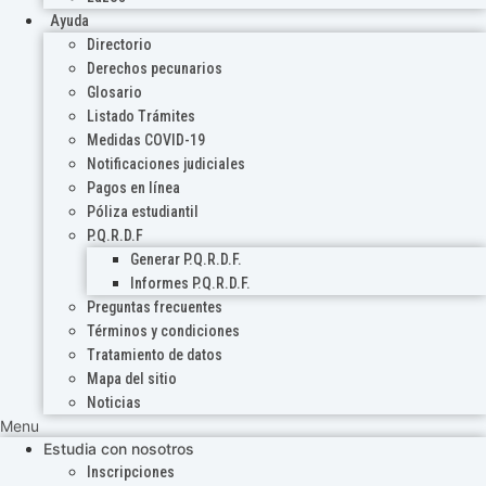
Ayuda
Directorio
Derechos pecunarios
Glosario
Listado Trámites
Medidas COVID-19
Notificaciones judiciales
Pagos en línea
Póliza estudiantil
P.Q.R.D.F
Generar P.Q.R.D.F.
Informes P.Q.R.D.F.
Preguntas frecuentes
Términos y condiciones
Tratamiento de datos
Mapa del sitio
Noticias
Menu
Estudia con nosotros
Inscripciones