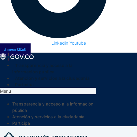
Linkedin
Youtube
Acceso SICAU
Transparencia y acceso a la
información pública
Atención y servicios a la ciudadanía
Participa
Menu
Transparencia y acceso a la información
pública
Atención y servicios a la ciudadanía
Participa