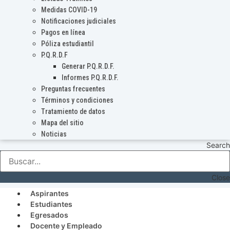
Medidas COVID-19
Notificaciones judiciales
Pagos en línea
Póliza estudiantil
P.Q.R.D.F
Generar P.Q.R.D.F.
Informes P.Q.R.D.F.
Preguntas frecuentes
Términos y condiciones
Tratamiento de datos
Mapa del sitio
Noticias
Search
Close
Aspirantes
Estudiantes
Egresados
Docente y Empleado