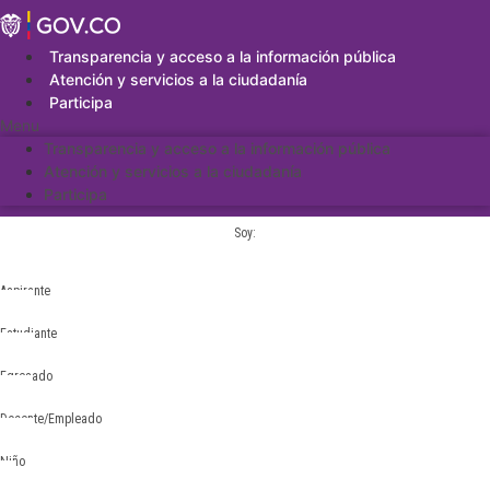
Saltar
al
contenido
Transparencia y acceso a la información pública
Atención y servicios a la ciudadanía
Participa
Menu
Transparencia y acceso a la información pública
Atención y servicios a la ciudadanía
Participa
Soy:
Aspirante
Estudiante
Egresado
Docente/Empleado
Niño