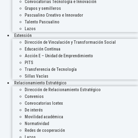
Convocatorias Tecnología e Innovación
Grupos y semilleros
Pascualino Creativo e Innovador
Talento Pascualino
Lazos
Extensión
Dirección de Vinculación y Transformación Social
Educación Continua
Acción E – Unidad de Emprendimiento
PITS
Transferencia de Tecnología
Sillas Vacías
Relacionamiento Estratégico
Dirección de Relacionamiento Estratégico
Convenios
Convocatorias Icetex
De interés
Movilidad académica
Normatividad
Redes de cooperación
Lazos