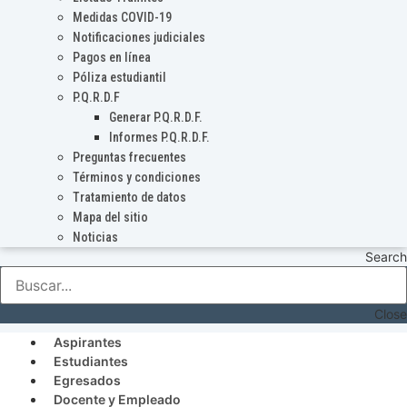
Medidas COVID-19
Notificaciones judiciales
Pagos en línea
Póliza estudiantil
P.Q.R.D.F
Generar P.Q.R.D.F.
Informes P.Q.R.D.F.
Preguntas frecuentes
Términos y condiciones
Tratamiento de datos
Mapa del sitio
Noticias
Search
Close
Aspirantes
Estudiantes
Egresados
Docente y Empleado