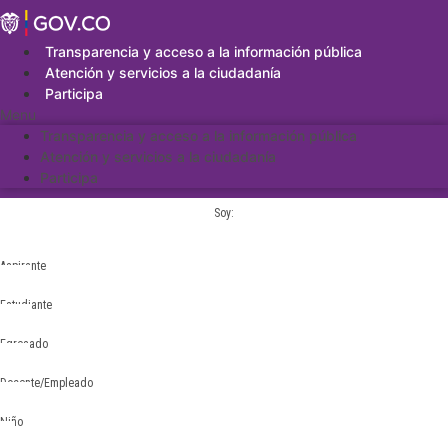
Saltar
al
contenido
Transparencia y acceso a la información pública
Atención y servicios a la ciudadanía
Participa
Menu
Transparencia y acceso a la información pública
Atención y servicios a la ciudadanía
Participa
Soy:
Aspirante
Estudiante
Egresado
Docente/Empleado
Niño