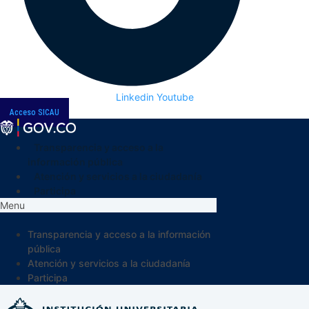
Linkedin
Youtube
Acceso SICAU
Transparencia y acceso a la
información pública
Atención y servicios a la ciudadanía
Participa
Menu
Transparencia y acceso a la información
pública
Atención y servicios a la ciudadanía
Participa