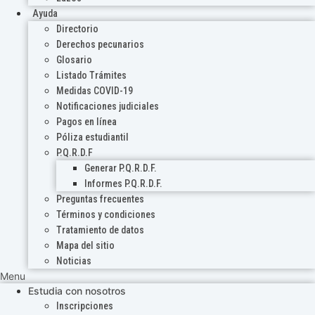
Ayuda
Directorio
Derechos pecunarios
Glosario
Listado Trámites
Medidas COVID-19
Notificaciones judiciales
Pagos en línea
Póliza estudiantil
P.Q.R.D.F
Generar P.Q.R.D.F.
Informes P.Q.R.D.F.
Preguntas frecuentes
Términos y condiciones
Tratamiento de datos
Mapa del sitio
Noticias
Menu
Estudia con nosotros
Inscripciones