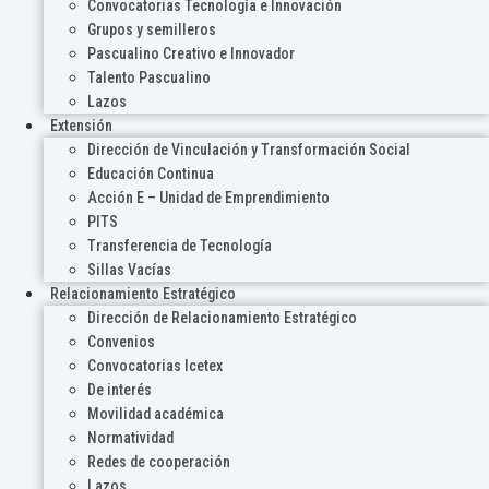
Convocatorias Tecnología e Innovación
Grupos y semilleros
Pascualino Creativo e Innovador
Talento Pascualino
Lazos
Extensión
Dirección de Vinculación y Transformación Social
Educación Continua
Acción E – Unidad de Emprendimiento
PITS
Transferencia de Tecnología
Sillas Vacías
Relacionamiento Estratégico
Dirección de Relacionamiento Estratégico
Convenios
Convocatorias Icetex
De interés
Movilidad académica
Normatividad
Redes de cooperación
Lazos