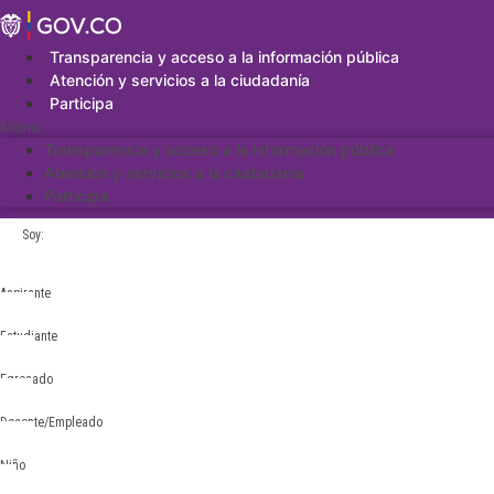
Saltar
al
contenido
Transparencia y acceso a la información pública
Atención y servicios a la ciudadanía
Participa
Menu
Transparencia y acceso a la información pública
Atención y servicios a la ciudadanía
Participa
Soy:
Aspirante
Estudiante
Egresado
Docente/Empleado
Niño