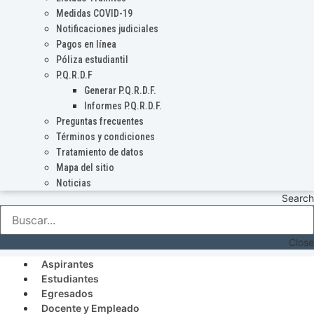
Medidas COVID-19
Notificaciones judiciales
Pagos en línea
Póliza estudiantil
P.Q.R.D.F
Generar P.Q.R.D.F.
Informes P.Q.R.D.F.
Preguntas frecuentes
Términos y condiciones
Tratamiento de datos
Mapa del sitio
Noticias
Search
Close
Aspirantes
Estudiantes
Egresados
Docente y Empleado