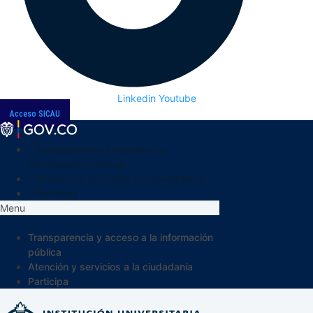
Linkedin
Youtube
Acceso SICAU
Transparencia y acceso a la
información pública
Atención y servicios a la ciudadanía
Participa
Menu
Transparencia y acceso a la información
pública
Atención y servicios a la ciudadanía
Participa