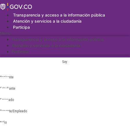
Saltar
al
contenido
Transparencia y acceso a la información pública
Atención y servicios a la ciudadanía
Participa
Menu
Transparencia y acceso a la información pública
Atención y servicios a la ciudadanía
Participa
Soy:
Aspirante
Estudiante
Egresado
Docente/Empleado
Niño