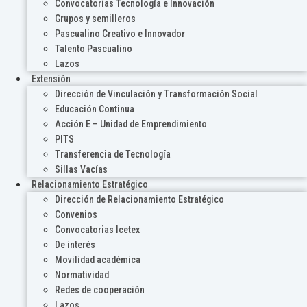
Convocatorias Tecnología e Innovación
Grupos y semilleros
Pascualino Creativo e Innovador
Talento Pascualino
Lazos
Extensión
Dirección de Vinculación y Transformación Social
Educación Continua
Acción E – Unidad de Emprendimiento
PITS
Transferencia de Tecnología
Sillas Vacías
Relacionamiento Estratégico
Dirección de Relacionamiento Estratégico
Convenios
Convocatorias Icetex
De interés
Movilidad académica
Normatividad
Redes de cooperación
Lazos