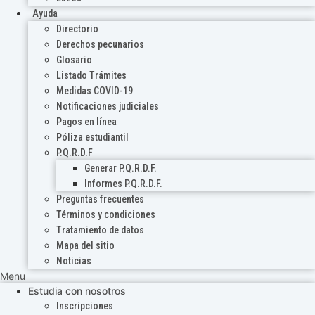
Ayuda
Directorio
Derechos pecunarios
Glosario
Listado Trámites
Medidas COVID-19
Notificaciones judiciales
Pagos en línea
Póliza estudiantil
P.Q.R.D.F
Generar P.Q.R.D.F.
Informes P.Q.R.D.F.
Preguntas frecuentes
Términos y condiciones
Tratamiento de datos
Mapa del sitio
Noticias
Menu
Estudia con nosotros
Inscripciones