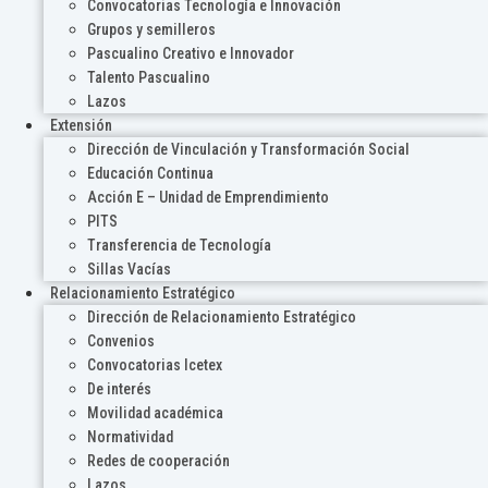
Convocatorias Tecnología e Innovación
Grupos y semilleros
Pascualino Creativo e Innovador
Talento Pascualino
Lazos
Extensión
Dirección de Vinculación y Transformación Social
Educación Continua
Acción E – Unidad de Emprendimiento
PITS
Transferencia de Tecnología
Sillas Vacías
Relacionamiento Estratégico
Dirección de Relacionamiento Estratégico
Convenios
Convocatorias Icetex
De interés
Movilidad académica
Normatividad
Redes de cooperación
Lazos