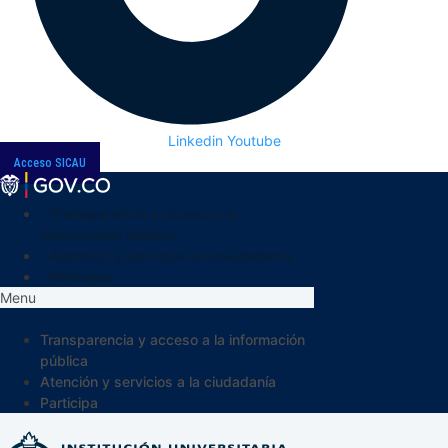
Linkedin
Youtube
Acceso SICAU
Transparencia y acceso a la
información pública
Atención y servicios a la ciudadanía
Participa
Menu
Transparencia y acceso a la información
pública
Atención y servicios a la ciudadanía
Participa