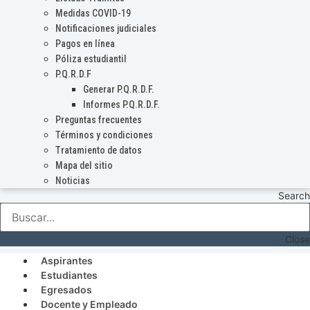
Medidas COVID-19
Notificaciones judiciales
Pagos en línea
Póliza estudiantil
P.Q.R.D.F
Generar P.Q.R.D.F.
Informes P.Q.R.D.F.
Preguntas frecuentes
Términos y condiciones
Tratamiento de datos
Mapa del sitio
Noticias
Search
Close
Aspirantes
Estudiantes
Egresados
Docente y Empleado