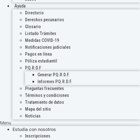
Ayuda
Directorio
Derechos pecunarios
Glosario
Listado Trámites
Medidas COVID-19
Notificaciones judiciales
Pagos en línea
Póliza estudiantil
P.Q.R.D.F
Generar P.Q.R.D.F.
Informes P.Q.R.D.F.
Preguntas frecuentes
Términos y condiciones
Tratamiento de datos
Mapa del sitio
Noticias
Menu
Estudia con nosotros
Inscripciones