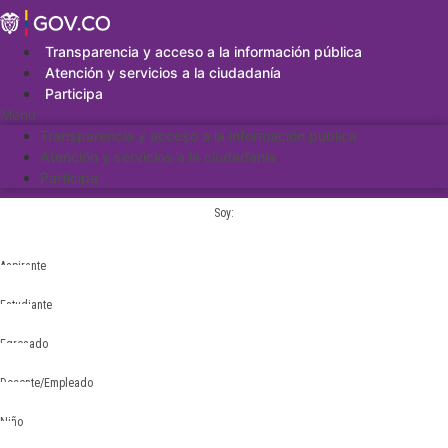
Saltar
al
contenido
Transparencia y acceso a la información pública
Atención y servicios a la ciudadanía
Participa
Menu
Transparencia y acceso a la información pública
Atención y servicios a la ciudadanía
Participa
Soy:
Aspirante
Estudiante
Egresado
Docente/Empleado
Niño