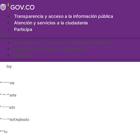
Saltar
al
contenido
Transparencia y acceso a la información pública
Atención y servicios a la ciudadanía
Participa
Menu
Transparencia y acceso a la información pública
Atención y servicios a la ciudadanía
Participa
Soy:
Aspirante
Estudiante
Egresado
Docente/Empleado
Niño