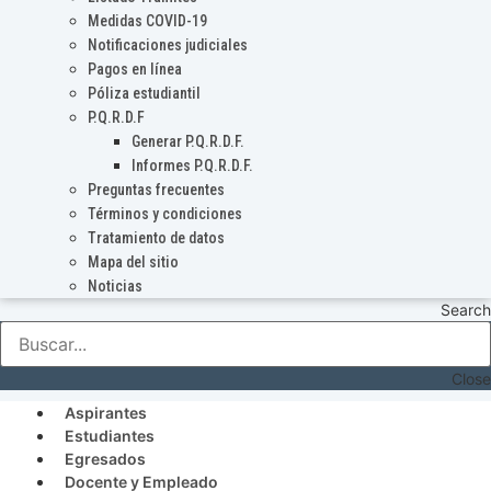
Medidas COVID-19
Notificaciones judiciales
Pagos en línea
Póliza estudiantil
P.Q.R.D.F
Generar P.Q.R.D.F.
Informes P.Q.R.D.F.
Preguntas frecuentes
Términos y condiciones
Tratamiento de datos
Mapa del sitio
Noticias
Search
Close
Aspirantes
Estudiantes
Egresados
Docente y Empleado