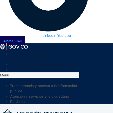
Linkedin
Youtube
Acceso SICAU
Transparencia y acceso a la
información pública
Atención y servicios a la ciudadanía
Participa
Menu
Transparencia y acceso a la información
pública
Atención y servicios a la ciudadanía
Participa