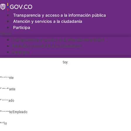
Saltar
al
contenido
Transparencia y acceso a la información pública
Atención y servicios a la ciudadanía
Participa
Menu
Transparencia y acceso a la información pública
Atención y servicios a la ciudadanía
Participa
Soy:
Aspirante
Estudiante
Egresado
Docente/Empleado
Niño