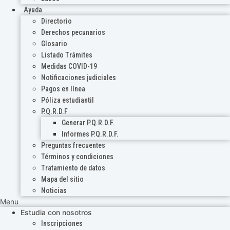
Ayuda
Directorio
Derechos pecunarios
Glosario
Listado Trámites
Medidas COVID-19
Notificaciones judiciales
Pagos en línea
Póliza estudiantil
P.Q.R.D.F
Generar P.Q.R.D.F.
Informes P.Q.R.D.F.
Preguntas frecuentes
Términos y condiciones
Tratamiento de datos
Mapa del sitio
Noticias
Menu
Estudia con nosotros
Inscripciones