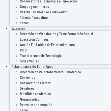
Convocatorias Tecnología e Innovación
Grupos y semilleros
Pascualino Creativo e Innovador
Talento Pascualino
Lazos
Extensión
Dirección de Vinculación y Transformación Social
Educación Continua
Acción E – Unidad de Emprendimiento
PITS
Transferencia de Tecnología
Sillas Vacías
Relacionamiento Estratégico
Dirección de Relacionamiento Estratégico
Convenios
Convocatorias Icetex
De interés
Movilidad académica
Normatividad
Redes de cooperación
Lazos