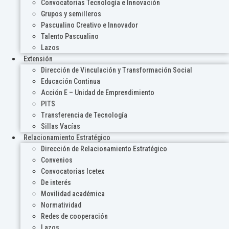
Convocatorias Tecnología e Innovación
Grupos y semilleros
Pascualino Creativo e Innovador
Talento Pascualino
Lazos
Extensión
Dirección de Vinculación y Transformación Social
Educación Continua
Acción E – Unidad de Emprendimiento
PITS
Transferencia de Tecnología
Sillas Vacías
Relacionamiento Estratégico
Dirección de Relacionamiento Estratégico
Convenios
Convocatorias Icetex
De interés
Movilidad académica
Normatividad
Redes de cooperación
Lazos