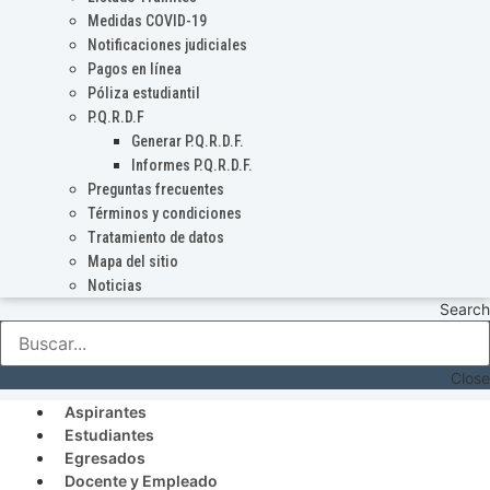
Medidas COVID-19
Notificaciones judiciales
Pagos en línea
Póliza estudiantil
P.Q.R.D.F
Generar P.Q.R.D.F.
Informes P.Q.R.D.F.
Preguntas frecuentes
Términos y condiciones
Tratamiento de datos
Mapa del sitio
Noticias
Search
Close
Aspirantes
Estudiantes
Egresados
Docente y Empleado