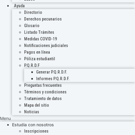
Ayuda
Directorio
Derechos pecunarios
Glosario
Listado Trámites
Medidas COVID-19
Notificaciones judiciales
Pagos en línea
Póliza estudiantil
P.Q.R.D.F
Generar P.Q.R.D.F.
Informes P.Q.R.D.F.
Preguntas frecuentes
Términos y condiciones
Tratamiento de datos
Mapa del sitio
Noticias
Menu
Estudia con nosotros
Inscripciones