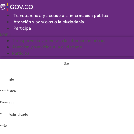
Saltar
al
contenido
Transparencia y acceso a la información pública
Atención y servicios a la ciudadanía
Participa
Menu
Transparencia y acceso a la información pública
Atención y servicios a la ciudadanía
Participa
Soy:
Aspirante
Estudiante
Egresado
Docente/Empleado
Niño