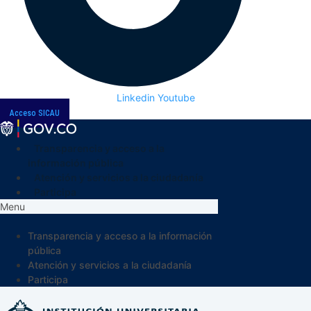
Linkedin
Youtube
Acceso SICAU
Transparencia y acceso a la
información pública
Atención y servicios a la ciudadanía
Participa
Menu
Transparencia y acceso a la información
pública
Atención y servicios a la ciudadanía
Participa