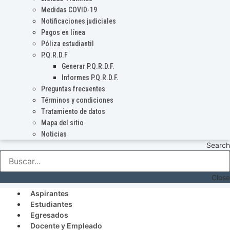
Medidas COVID-19
Notificaciones judiciales
Pagos en línea
Póliza estudiantil
P.Q.R.D.F
Generar P.Q.R.D.F.
Informes P.Q.R.D.F.
Preguntas frecuentes
Términos y condiciones
Tratamiento de datos
Mapa del sitio
Noticias
Search
Close
Aspirantes
Estudiantes
Egresados
Docente y Empleado