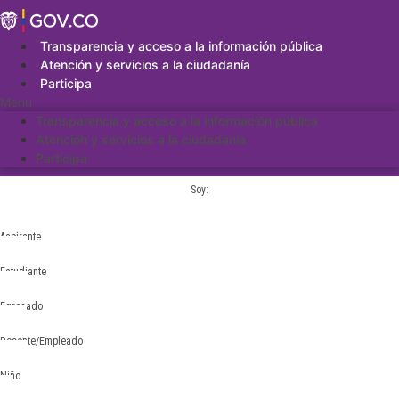
Saltar
al
contenido
Transparencia y acceso a la información pública
Atención y servicios a la ciudadanía
Participa
Menu
Transparencia y acceso a la información pública
Atención y servicios a la ciudadanía
Participa
Soy:
Aspirante
Estudiante
Egresado
Docente/Empleado
Niño