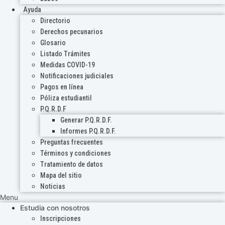
Ayuda
Directorio
Derechos pecunarios
Glosario
Listado Trámites
Medidas COVID-19
Notificaciones judiciales
Pagos en línea
Póliza estudiantil
P.Q.R.D.F
Generar P.Q.R.D.F.
Informes P.Q.R.D.F.
Preguntas frecuentes
Términos y condiciones
Tratamiento de datos
Mapa del sitio
Noticias
Menu
Estudia con nosotros
Inscripciones