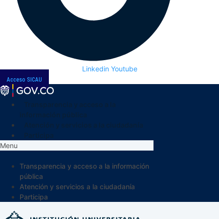
Linkedin
Youtube
Acceso SICAU
Transparencia y acceso a la
información pública
Atención y servicios a la ciudadanía
Participa
Menu
Transparencia y acceso a la información
pública
Atención y servicios a la ciudadanía
Participa