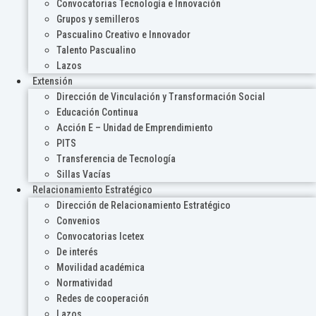
Convocatorias Tecnología e Innovación
Grupos y semilleros
Pascualino Creativo e Innovador
Talento Pascualino
Lazos
Extensión
Dirección de Vinculación y Transformación Social
Educación Continua
Acción E – Unidad de Emprendimiento
PITS
Transferencia de Tecnología
Sillas Vacías
Relacionamiento Estratégico
Dirección de Relacionamiento Estratégico
Convenios
Convocatorias Icetex
De interés
Movilidad académica
Normatividad
Redes de cooperación
Lazos